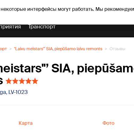
Прогноз погоды
Гороскопы
 некоторые интерфейсы могут работать. Мы рекомендуе
приятия
Транспорт
порт
"Laivu meistars"’ SIA, piepūšamo laivu remonts
Отзывы
meistars"’ SIA, piepūšam
s
īga, LV-1023
Карта
Фото