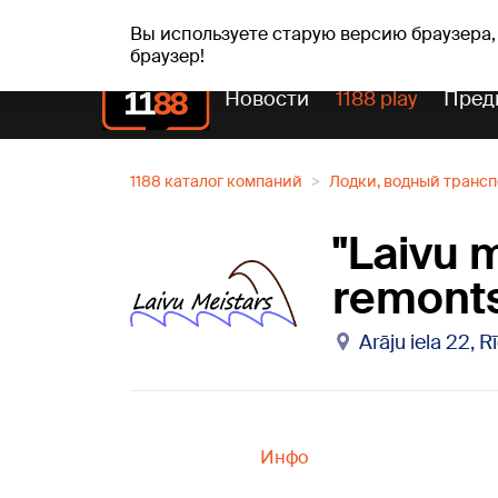
пт, 07.08.2026.
+21
°C
Alfrēds, Fredis, Madars
Вы используете старую версию браузера,
браузер!
Новости
1188 play
Пред
1188 каталог компаний
Лодки, водный транс
"Laivu 
remont
Arāju iela 22, R
Инфо