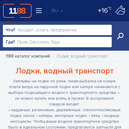
°C
+16
RU
Что?
Где?
1188 каталог компаний
Лодки, водный транспорт
Лодки, водный транспорт
Заплывы на лодке по реке, тихая рыбалка на озере,
ловля ветра на парусной лодке или катере начинаются с
выбора подходящего водного транспортного средства —
их можно купить или взять в прокат. В ассортимент
товаров входит:
• надувные, резиновые, деревянные, стеклопластиковые
лодки, каноэ;
• катеры, моторные лодки;
• яхты;
• водные
мотоциклы;
Чтобы ваше водное транспортное средство
было в идеальном состоянии, предлагаются запчасти для