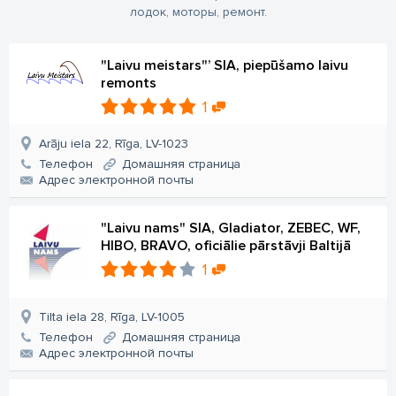
лодок, моторы, ремонт.
"Laivu meistars"’ SIA, piepūšamo laivu
remonts
1
Arāju iela 22, Rīga, LV-1023
Телефон
Домашняя страница
Aдрес электронной почты
"Laivu nams" SIA, Gladiator, ZEBEC, WF,
HIBO, BRAVO, oficiālie pārstāvji Baltijā
1
Tilta iela 28, Rīga, LV-1005
Телефон
Домашняя страница
Aдрес электронной почты