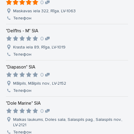
0
Maskavas iela 322, Rīga, LV-1063
Телефон
"Delfīns - M" SIA
0
Krasta iela 89, Rīga, LV-1019
Телефон
"Diapason" SIA
0
Mālpils, Mālpils nov., LV-2152
Телефон
"Dole Marine" SIA
0
Malkas laukums, Doles sala, Salaspils pag., Salaspils nov.,
LV-2121
Телефон