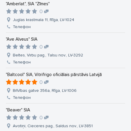
"Amberlat", SIA "Zīmes"
0
Juglas krastmala 11, Rīga, LV-1024
Телефон
"Ave Alveus" SIA
0
Beltes, Virbu pag., Talsu nov., LV-3292
Телефон
"Baltcool" SIA, Vitrifrigo oficiālais pārstāvis Latvijā
0
Brīvības gatve 356a, Rīga, LV-1006
Телефон
"Beaver" SIA
0
Avotiņi, Cieceres pag., Saldus nov., LV-3851