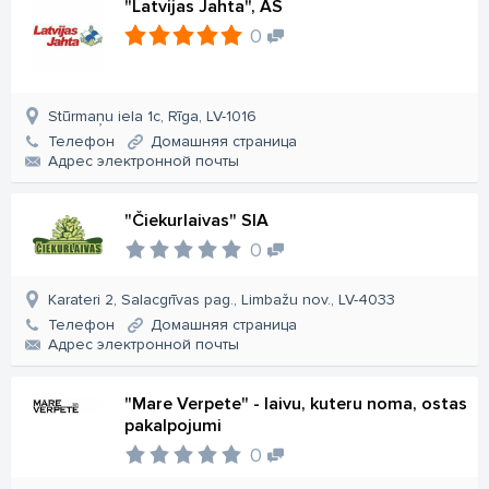
"Latvijas Jahta", AS
0
Stūrmaņu iela 1c, Rīga, LV-1016
Телефон
Домашняя страница
Aдрес электронной почты
"Čiekurlaivas" SIA
0
Karateri 2, Salacgrīvas pag., Limbažu nov., LV-4033
Телефон
Домашняя страница
Aдрес электронной почты
"Mare Verpete" - laivu, kuteru noma, ostas
pakalpojumi
0