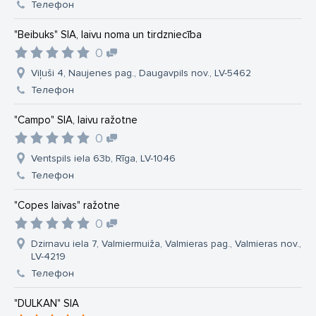
Телефон
"Beibuks" SIA, laivu noma un tirdzniecība
0
Viļuši 4, Naujenes pag., Daugavpils nov., LV-5462
Телефон
"Campo" SIA, laivu ražotne
0
Ventspils iela 63b, Rīga, LV-1046
Телефон
"Copes laivas" ražotne
0
Dzirnavu iela 7, Valmiermuiža, Valmieras pag., Valmieras nov.,
LV-4219
Телефон
"DULKAN" SIA