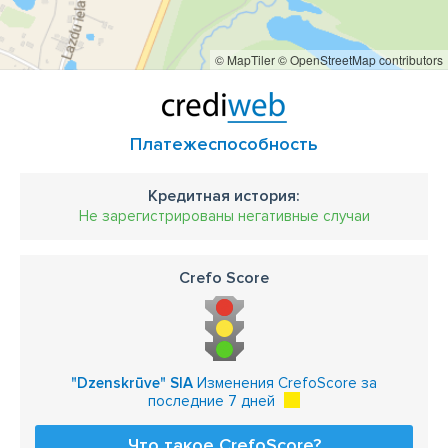
© MapTiler
© OpenStreetMap contributors
Платежеспособность
Кредитная история:
Не зарегистрированы негативные случаи
Crefo Score
"Dzenskrūve" SIA
Изменения CrefoScore за
последние 7 дней
Что такое CrefoScore?