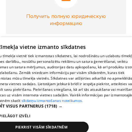
Получить полную юридическую
информацию
 tīmekļa vietne izmanto sīkdatnes
 tīmekļa vietnē tiek izmantotas sīkdatnes, lai nodrošinātu un uzlabotu tīmek
nes darbību., nosūtītu personalizētu reklāmu un satura ģenerēšanai, veiktu
āmas un satura mērījumus, auditorijas datu apkopošanu, kā arī produktu izst
zlabošanu. Zemāk sniedzam informāciju par visām sīkdatnēm, kuras tiek
ntotas mūsu tīmekļa vietnēs. Sīkdatnes var atšķirties atkarībā no apmeklētā
rneta vietnes sadaļas. Lietotājam jebkurā brīdī ir iespēja piekrist, atteikties va
īt savu piekrišanu. Piekrišanas sniegšana, kā arī tās atsaukšana vai mainīša
ecas uz visām interneta vietnes sadaļām. Vairāk informācijas par izmantotaj
atnēm skatīt
sīkdatņu izmantošanas noteikumos.
ĪT VISUS PARTNERUS
(1718) →
PIELĀGOT IZVĒLI
PIEKRIST VISĀM SĪKDATNĒM