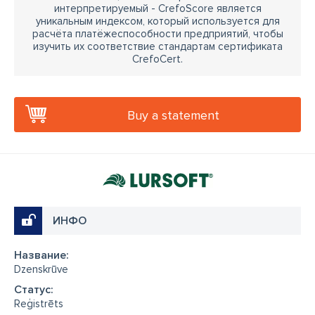
интерпретируемый - CrefoScore является
уникальным индексом, который используется для
расчёта платёжеспособности предприятий, чтобы
изучить их соответствие стандартам сертификата
CrefoCert.
Buy a statement
ИНФО
Название:
Dzenskrūve
Cтатус:
Reģistrēts