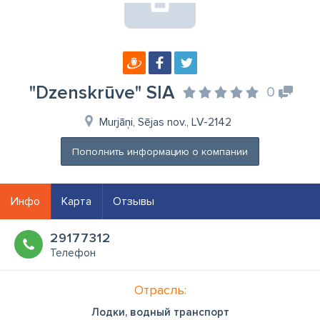
"Dzenskrūve" SIA
0
Murjāņi, Sējas nov., LV-2142
Пополнить информацию о компании
Инфо
Карта
Отзывы
29177312
Телефон
Отрасль:
Лодки, водный транспорт