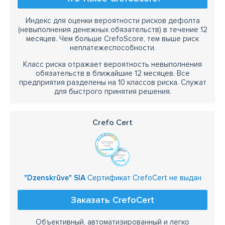
Индекс для оценки вероятности рисков дефолта
(невыполнения денежных обязательств) в течение 12
месяцев. Чем больше CrefoScore, тем выше риск
неплатежеспособности.
Класс риска отражает вероятность невыполнения
обязательств в ближайшие 12 месяцев. Все
предприятия разделены на 10 классов риска. Служат
для быстрого принятия решения.
Crefo Cert
"Dzenskrūve" SIA
Сертификат CrefoCert не выдан
Заказать CrefoCert
Объективный, автоматизированный и легко