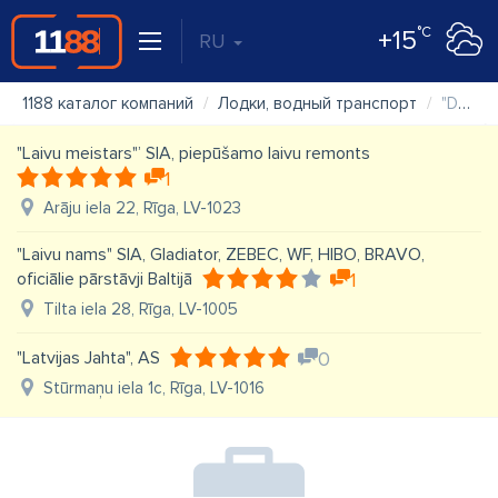
°C
+15
RU
1188 каталог компаний
Лодки, водный транспорт
"Dzenskrūve" SIA
"Laivu meistars"’ SIA, piepūšamo laivu remonts
1
Arāju iela 22, Rīga, LV-1023
"Laivu nams" SIA, Gladiator, ZEBEC, WF, HIBO, BRAVO,
oficiālie pārstāvji Baltijā
1
Tilta iela 28, Rīga, LV-1005
"Latvijas Jahta", AS
0
Stūrmaņu iela 1c, Rīga, LV-1016