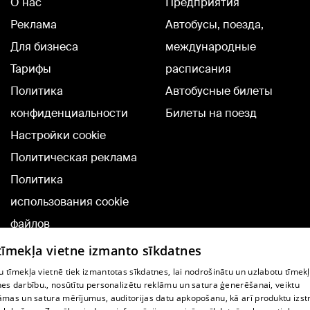
О нас
Предприятия
Реклама
Автобусы, поезда,
Для бизнеса
международные
Тарифы
расписания
Политика
Автобусные билеты
конфиденциальности
Билеты на поезд
Настройки cookie
Политическая реклама
Политика
использования cookie
файлов
Добавление
 tīmekļa vietne izmanto sīkdatnes
комментариев
 tīmekļa vietnē tiek izmantotas sīkdatnes, lai nodrošinātu un uzlabotu tīmek
nes darbību., nosūtītu personalizētu reklāmu un satura ģenerēšanai, veiktu
āmas un satura mērījumus, auditorijas datu apkopošanu, kā arī produktu izst
TВ-программа