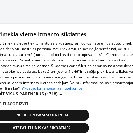
 tīmekļa vietne izmanto sīkdatnes
 tīmekļa vietnē tiek izmantotas sīkdatnes, lai nodrošinātu un uzlabotu tīmek
nes darbību., nosūtītu personalizētu reklāmu un satura ģenerēšanai, veiktu
āmas un satura mērījumus, auditorijas datu apkopošanu, kā arī produktu izst
zlabošanu. Zemāk sniedzam informāciju par visām sīkdatnēm, kuras tiek
ntotas mūsu tīmekļa vietnēs. Sīkdatnes var atšķirties atkarībā no apmeklētā
rneta vietnes sadaļas. Lietotājam jebkurā brīdī ir iespēja piekrist, atteikties va
īt savu piekrišanu. Piekrišanas sniegšana, kā arī tās atsaukšana vai mainīša
ecas uz visām interneta vietnes sadaļām. Vairāk informācijas par izmantotaj
atnēm skatīt
sīkdatņu izmantošanas noteikumos.
ĪT VISUS PARTNERUS
(1718) →
PIELĀGOT IZVĒLI
PIEKRIST VISĀM SĪKDATNĒM
ATSTĀT TEHNISKĀS SĪKDATNES