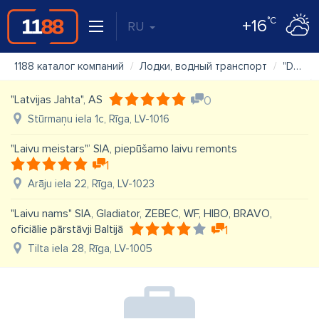
°C
+16
RU
1188 каталог компаний
Лодки, водный транспорт
"Dzenskrūve" SIA
"Latvijas Jahta", AS
0
Stūrmaņu iela 1c, Rīga, LV-1016
"Laivu meistars"’ SIA, piepūšamo laivu remonts
1
Arāju iela 22, Rīga, LV-1023
"Laivu nams" SIA, Gladiator, ZEBEC, WF, HIBO, BRAVO,
oficiālie pārstāvji Baltijā
1
Tilta iela 28, Rīga, LV-1005