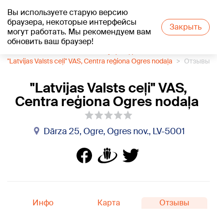
Вы используете старую версию
+27
°C
браузера, некоторые интерфейсы
Закрыть
могут работать. Мы рекомендуем вам
обновить ваш браузер!
1188 каталог компаний
Гос. учреждения
"Latvijas Valsts ceļi" VAS, Centra reģiona Ogres nodaļa
Отзывы
"Latvijas Valsts ceļi" VAS,
Centra reģiona Ogres nodaļa
Dārza 25, Ogre, Ogres nov., LV-5001
Инфо
Карта
Отзывы