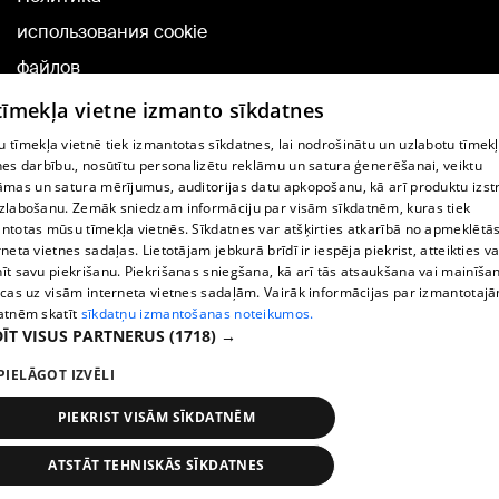
использования cookie
файлов
Добавление
 tīmekļa vietne izmanto sīkdatnes
комментариев
 tīmekļa vietnē tiek izmantotas sīkdatnes, lai nodrošinātu un uzlabotu tīmek
nes darbību., nosūtītu personalizētu reklāmu un satura ģenerēšanai, veiktu
āmas un satura mērījumus, auditorijas datu apkopošanu, kā arī produktu izst
TВ-программа
zlabošanu. Zemāk sniedzam informāciju par visām sīkdatnēm, kuras tiek
Условия договора
ntotas mūsu tīmekļa vietnēs. Sīkdatnes var atšķirties atkarībā no apmeklētā
rneta vietnes sadaļas. Lietotājam jebkurā brīdī ir iespēja piekrist, atteikties va
360 Ziņu kontakti
īt savu piekrišanu. Piekrišanas sniegšana, kā arī tās atsaukšana vai mainīša
ecas uz visām interneta vietnes sadaļām. Vairāk informācijas par izmantotaj
Helio Media
atnēm skatīt
sīkdatņu izmantošanas noteikumos.
ĪT VISUS PARTNERUS
(1718) →
Служба помощи портала: э-почта -
info@1188.lv
PIELĀGOT IZVĒLI
Copyright © 2004-2026 SIA HELIO MEDIA.
All rights reserved.
PIEKRIST VISĀM SĪKDATNĒM
ATSTĀT TEHNISKĀS SĪKDATNES
Новости
Искать
1188 play
Транспорт
Больше