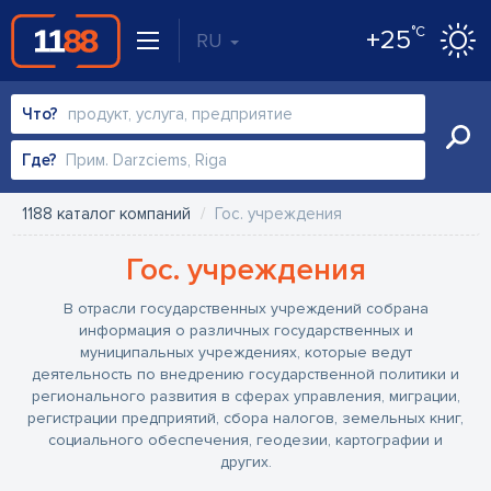
°C
+25
RU
Что?
Где?
1188 каталог компаний
Гос. учреждения
Гос. учреждения
В отрасли государственных учреждений собрана
информация о различных государственных и
муниципальных учреждениях, которые ведут
деятельность по внедрению государственной политики и
регионального развития в сферах управления, миграции,
регистрации предприятий, сбора налогов, земельных книг,
социального обеспечения, геодезии, картографии и
других.