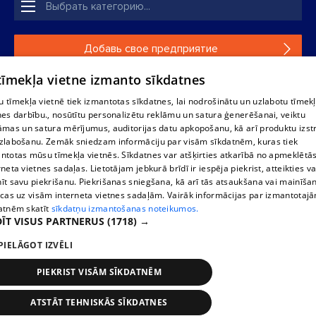
Добавь свое предприятие
 tīmekļa vietne izmanto sīkdatnes
Если твоего предприятия нет в нашей базе данных,
заполни простую форму .
 tīmekļa vietnē tiek izmantotas sīkdatnes, lai nodrošinātu un uzlabotu tīmek
nes darbību., nosūtītu personalizētu reklāmu un satura ģenerēšanai, veiktu
āmas un satura mērījumus, auditorijas datu apkopošanu, kā arī produktu izst
Полное или частичное распространение или копирование
zlabošanu. Zemāk sniedzam informāciju par visām sīkdatnēm, kuras tiek
информации из баз данных 1188 в любой форме строго
ntotas mūsu tīmekļa vietnēs. Sīkdatnes var atšķirties atkarībā no apmeklētā
запрещено. Также запрещается автоматическое
rneta vietnes sadaļas. Lietotājam jebkurā brīdī ir iespēja piekrist, atteikties va
скачивание информации. Перепубликация любого
īt savu piekrišanu. Piekrišanas sniegšana, kā arī tās atsaukšana vai mainīša
материала, опубликованного на сайте 1188 , возможна
ecas uz visām interneta vietnes sadaļām. Vairāk informācijas par izmantotaj
только с согласия редакции сайта 1188.
atnēm skatīt
sīkdatņu izmantošanas noteikumos.
ĪT VISUS PARTNERUS
(1718) →
PIELĀGOT IZVĒLI
Служба помощи портала: э-почта -
info@1188.lv
Разработано
SIA Helio Media
2004-2026
PIEKRIST VISĀM SĪKDATNĒM
ATSTĀT TEHNISKĀS SĪKDATNES