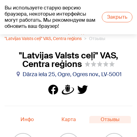
Вы используете старую версию
+19
°C
браузера, некоторые интерфейсы
Закрыть
могут работать. Мы рекомендуем вам
обновить ваш браузер!
1188 каталог компаний
Гос. учреждения
"Latvijas Valsts ceļi" VAS, Centra reģions
Отзывы
"Latvijas Valsts ceļi" VAS,
Centra reģions
Dārza iela 25, Ogre, Ogres nov., LV-5001
Инфо
Карта
Отзывы