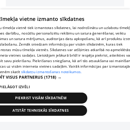
 tīmekļa vietne izmanto sīkdatnes
 tīmekļa vietnē tiek izmantotas sīkdatnes, lai nodrošinātu un uzlabotu tīmek
nes darbību., nosūtītu personalizētu reklāmu un satura ģenerēšanai, veiktu
āmas un satura mērījumus, auditorijas datu apkopošanu, kā arī produktu izst
zlabošanu. Zemāk sniedzam informāciju par visām sīkdatnēm, kuras tiek
ntotas mūsu tīmekļa vietnēs. Sīkdatnes var atšķirties atkarībā no apmeklētā
rneta vietnes sadaļas. Lietotājam jebkurā brīdī ir iespēja piekrist, atteikties va
īt savu piekrišanu. Piekrišanas sniegšana, kā arī tās atsaukšana vai mainīša
ecas uz visām interneta vietnes sadaļām. Vairāk informācijas par izmantotaj
atnēm skatīt
sīkdatņu izmantošanas noteikumos.
ĪT VISUS PARTNERUS
(1718) →
PIELĀGOT IZVĒLI
PIEKRIST VISĀM SĪKDATNĒM
ATSTĀT TEHNISKĀS SĪKDATNES
TEHNISKĀS/OBLIGĀTĀS
STATISTIKAS
MĒRĶĒŠANA