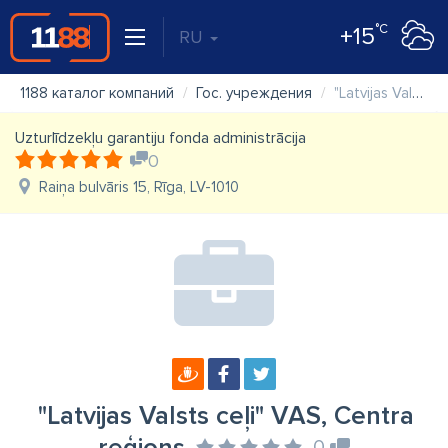
°C
+15
RU
1188 каталог компаний
Гос. учреждения
"Latvijas Valsts ceļi" VAS, Centra reģions
Uzturlīdzekļu garantiju fonda administrācija
0
Raiņa bulvāris 15, Rīga, LV-1010
"Latvijas Valsts ceļi" VAS, Centra
0