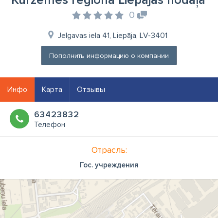
Kurzemes reģiona Liepājas nodaļa
0
Jelgavas iela 41, Liepāja, LV-3401
Пополнить информацию о компании
Инфо
Карта
Отзывы
63423832
Телефон
Отрасль:
Гос. учреждения