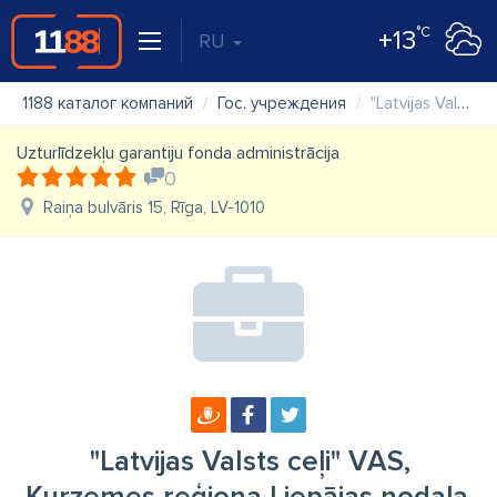
°C
+13
RU
1188 каталог компаний
Гос. учреждения
"Latvijas Valsts ceļi" VAS, Kurzemes reģiona Liepājas nodaļa
Uzturlīdzekļu garantiju fonda administrācija
0
Raiņa bulvāris 15, Rīga, LV-1010
"Latvijas Valsts ceļi" VAS,