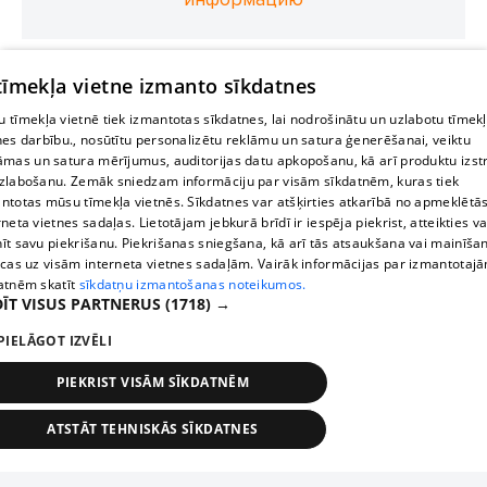
 tīmekļa vietne izmanto sīkdatnes
 tīmekļa vietnē tiek izmantotas sīkdatnes, lai nodrošinātu un uzlabotu tīmek
nes darbību., nosūtītu personalizētu reklāmu un satura ģenerēšanai, veiktu
āmas un satura mērījumus, auditorijas datu apkopošanu, kā arī produktu izst
zlabošanu. Zemāk sniedzam informāciju par visām sīkdatnēm, kuras tiek
ntotas mūsu tīmekļa vietnēs. Sīkdatnes var atšķirties atkarībā no apmeklētā
rneta vietnes sadaļas. Lietotājam jebkurā brīdī ir iespēja piekrist, atteikties va
īt savu piekrišanu. Piekrišanas sniegšana, kā arī tās atsaukšana vai mainīša
ecas uz visām interneta vietnes sadaļām. Vairāk informācijas par izmantotaj
atnēm skatīt
sīkdatņu izmantošanas noteikumos.
ĪT VISUS PARTNERUS
(1718) →
PIELĀGOT IZVĒLI
PIEKRIST VISĀM SĪKDATNĒM
ATSTĀT TEHNISKĀS SĪKDATNES
TEHNISKĀS/OBLIGĀTĀS
STATISTIKAS
MĒRĶĒŠANA