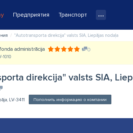
ay
Предприятия
Транспорт
ения
"Autotransporta direkcija" valsts SIA, Liepājas nodaļa
fonda administrācija
0
LV-1010
porta direkcija" valsts SIA, Lie
pāja, LV-3411
Пополнить информацию о компании