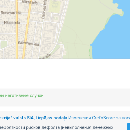
ны негативные случаи
kcija" valsts SIA, Liepājas nodaļa
Изменения CrefoScore за пос
 вероятности рисков дефолта (невыполнения денежных