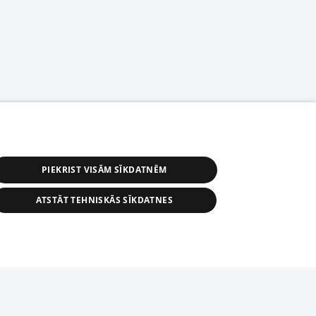
PIEKRIST VISĀM SĪKDATNĒM
ATSTĀT TEHNISKĀS SĪKDATNES