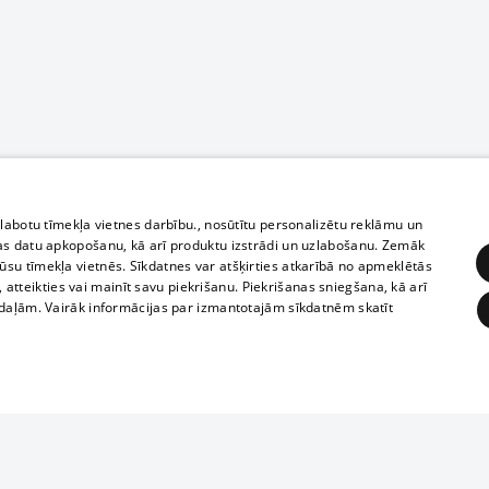
zlabotu tīmekļa vietnes darbību., nosūtītu personalizētu reklāmu un
as datu apkopošanu, kā arī produktu izstrādi un uzlabošanu. Zemāk
su tīmekļa vietnēs. Sīkdatnes var atšķirties atkarībā no apmeklētās
, atteikties vai mainīt savu piekrišanu. Piekrišanas sniegšana, kā arī
adaļām. Vairāk informācijas par izmantotajām sīkdatnēm skatīt
ĒRĶĒŠANA
FUNKCIONĀLĀS
NEKLASIFICĒTĀS