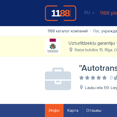
RU
1188 pl
1188 каталог компаний
Гос. учрежд
Uzturlīdzekļu garantiju 
Raiņa bulvāris 15, Rīga, 
"Autotrans
0
Lauku iela 59, Lie
Инфо
Карта
Отзывы