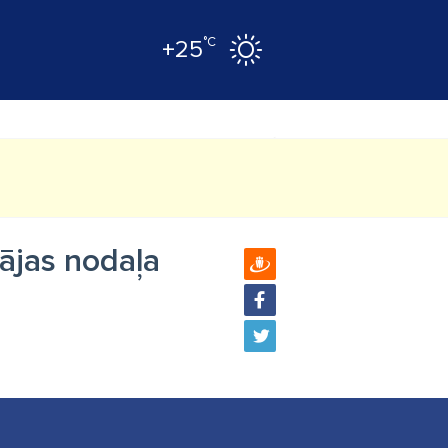
°C
+25
pājas nodaļa