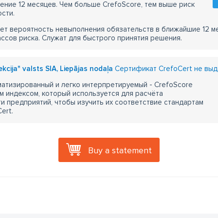
чение 12 месяцев. Чем больше CrefoScore, тем выше риск
сти.
ет вероятность невыполнения обязательств в ближайшие 12 м
ассов риска. Служат для быстрого принятия решения.
kcija" valsts SIA, Liepājas nodaļa
Сертификат CrefoCert не выд
атизированный и легко интерпретируемый - CrefoScore
м индексом, который используется для расчёта
 предприятий, чтобы изучить их соответствие стандартам
ert.
Buy a statement