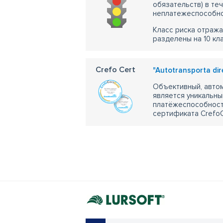
обязательств) в те
неплатежеспособно
Класс риска отража
разделены на 10 кл
Crefo Cert
"Autotransporta dire
Объективный, автом
является уникальны
платёжеспособности
сертификата CrefoC