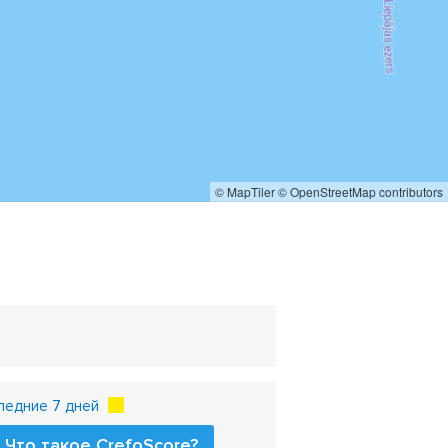
© MapTiler
© OpenStreetMap contributors
ледние 7 дней
Что такое CrefoScore?