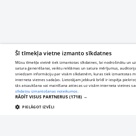
Šī tīmekļa vietne izmanto sīkdatnes
Mūsu tīmekļa vietnē tiek izmantotas sīkdatnes, lai nodrošinātu un u
satura ģenerēšanai, veiktu reklāmas un satura mērījumus, auditorij
sniedzam informāciju par visām sīkdatnēm, kuras tiek izmantotas mū
interneta vietnes sadaļas. Lietotājam jebkurā brīdī ir iespēja piekrist
tās atsaukšana vai mainīšana attiecas uz visām interneta vietnes s
sīkdatņu izmantošanas noteikumos.
RĀDĪT VISUS PARTNERUS
(1718) →
PIELĀGOT IZVĒLI
TEHNISKĀS/OBLIGĀTĀS
STATISTIKAS
M