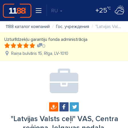
°C
+25
RU
1188 каталог компаний
Гос. учреждения
"Latvijas Valsts ceļi" VAS, Centra reģiona Jelgavas nodaļa
Uzturlīdzekļu garantiju fonda administrācija
0
Raiņa bulvāris 15, Rīga, LV-1010
"Latvijas Valsts ceļi" VAS, Centra