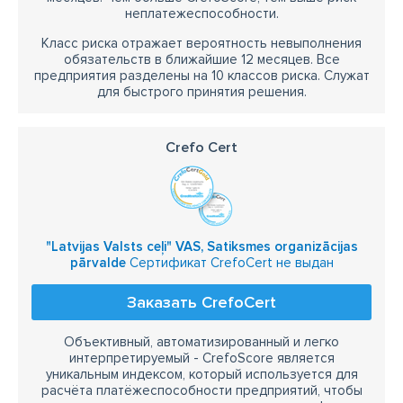
неплатежеспособности.
Класс риска отражает вероятность невыполнения
обязательств в ближайшие 12 месяцев. Все
предприятия разделены на 10 классов риска. Служат
для быстрого принятия решения.
Crefo Cert
"Latvijas Valsts ceļi" VAS, Satiksmes organizācijas
pārvalde
Сертификат CrefoCert не выдан
Заказать CrefoCert
Объективный, автоматизированный и легко
интерпретируемый - CrefoScore является
уникальным индексом, который используется для
расчёта платёжеспособности предприятий, чтобы