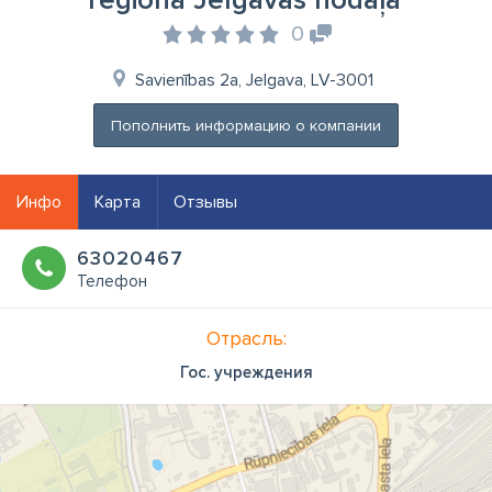
reģiona Jelgavas nodaļa
0
Savienības 2a, Jelgava, LV-3001
Пополнить информацию о компании
Инфо
Карта
Отзывы
63020467
Телефон
Отрасль:
Гос. учреждения