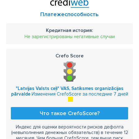
Платежеспособность
Кредитная история:
Не зарегистрированы негативные случаи
Crefo Score
"Latvijas Valsts ceļi" VAS, Satiksmes organizācijas
pārvalde
Изменения CrefoScore за последние 7 дней
Что такое CrefoScore?
Индекс для оценки вероятности рисков дефолта
(невыполнения денежных обязательств) в течение 12
месяцев. Чем больше CrefoScore, тем выше риск