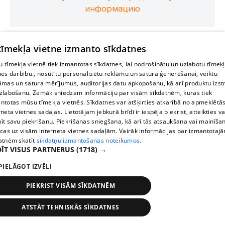
информацию
 tīmekļa vietne izmanto sīkdatnes
 tīmekļa vietnē tiek izmantotas sīkdatnes, lai nodrošinātu un uzlabotu tīmek
nes darbību., nosūtītu personalizētu reklāmu un satura ģenerēšanai, veiktu
āmas un satura mērījumus, auditorijas datu apkopošanu, kā arī produktu izst
zlabošanu. Zemāk sniedzam informāciju par visām sīkdatnēm, kuras tiek
ntotas mūsu tīmekļa vietnēs. Sīkdatnes var atšķirties atkarībā no apmeklētā
rneta vietnes sadaļas. Lietotājam jebkurā brīdī ir iespēja piekrist, atteikties va
īt savu piekrišanu. Piekrišanas sniegšana, kā arī tās atsaukšana vai mainīša
ecas uz visām interneta vietnes sadaļām. Vairāk informācijas par izmantotaj
atnēm skatīt
sīkdatņu izmantošanas noteikumos.
ĪT VISUS PARTNERUS
(1718) →
PIELĀGOT IZVĒLI
PIEKRIST VISĀM SĪKDATNĒM
ATSTĀT TEHNISKĀS SĪKDATNES