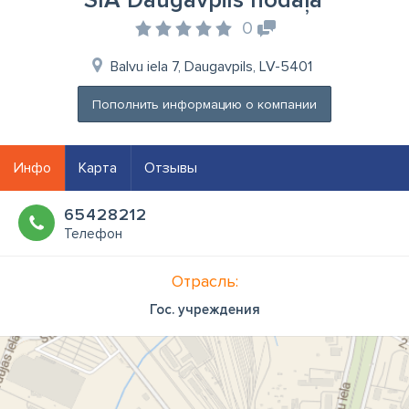
SIA Daugavpils nodaļa
0
Balvu iela 7, Daugavpils, LV-5401
Пополнить информацию о компании
Инфо
Карта
Отзывы
65428212
Телефон
Отрасль:
Гос. учреждения