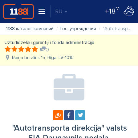
°C
+18
RU
1188 каталог компаний
Гос. учреждения
"Autotransporta direkcija" valsts SIA Daugavpils nodaļa
Uzturlīdzekļu garantiju fonda administrācija
0
Raiņa bulvāris 15, Rīga, LV-1010
"Autotransporta direkcija" valsts