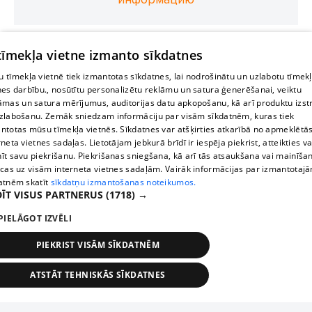
 tīmekļa vietne izmanto sīkdatnes
 tīmekļa vietnē tiek izmantotas sīkdatnes, lai nodrošinātu un uzlabotu tīmek
nes darbību., nosūtītu personalizētu reklāmu un satura ģenerēšanai, veiktu
āmas un satura mērījumus, auditorijas datu apkopošanu, kā arī produktu izst
zlabošanu. Zemāk sniedzam informāciju par visām sīkdatnēm, kuras tiek
ntotas mūsu tīmekļa vietnēs. Sīkdatnes var atšķirties atkarībā no apmeklētā
rneta vietnes sadaļas. Lietotājam jebkurā brīdī ir iespēja piekrist, atteikties va
īt savu piekrišanu. Piekrišanas sniegšana, kā arī tās atsaukšana vai mainīša
ecas uz visām interneta vietnes sadaļām. Vairāk informācijas par izmantotaj
atnēm skatīt
sīkdatņu izmantošanas noteikumos.
ĪT VISUS PARTNERUS
(1718) →
PIELĀGOT IZVĒLI
PIEKRIST VISĀM SĪKDATNĒM
ATSTĀT TEHNISKĀS SĪKDATNES
TEHNISKĀS/OBLIGĀTĀS
STATISTIKAS
MĒRĶĒŠANA