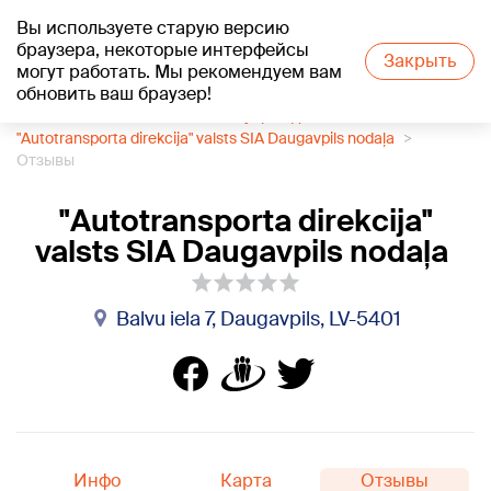
Вы используете старую версию
+26
°C
браузера, некоторые интерфейсы
Закрыть
могут работать. Мы рекомендуем вам
обновить ваш браузер!
1188 каталог компаний
Гос. учреждения
"Autotransporta direkcija" valsts SIA Daugavpils nodaļa
Отзывы
"Autotransporta direkcija"
valsts SIA Daugavpils nodaļa
Balvu iela 7, Daugavpils, LV-5401
Инфо
Карта
Отзывы