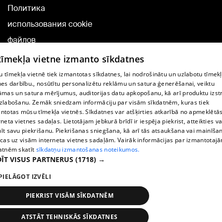
Политика
использования cookie
файлов
Добавление
 tīmekļa vietne izmanto sīkdatnes
комментариев
 tīmekļa vietnē tiek izmantotas sīkdatnes, lai nodrošinātu un uzlabotu tīmek
nes darbību., nosūtītu personalizētu reklāmu un satura ģenerēšanai, veiktu
āmas un satura mērījumus, auditorijas datu apkopošanu, kā arī produktu izst
TВ-программа
zlabošanu. Zemāk sniedzam informāciju par visām sīkdatnēm, kuras tiek
Условия договора
ntotas mūsu tīmekļa vietnēs. Sīkdatnes var atšķirties atkarībā no apmeklētā
rneta vietnes sadaļas. Lietotājam jebkurā brīdī ir iespēja piekrist, atteikties va
360 Ziņu kontakti
īt savu piekrišanu. Piekrišanas sniegšana, kā arī tās atsaukšana vai mainīša
ecas uz visām interneta vietnes sadaļām. Vairāk informācijas par izmantotaj
Helio Media
atnēm skatīt
sīkdatņu izmantošanas noteikumos.
ĪT VISUS PARTNERUS
(1718) →
Служба помощи портала: э-почта -
info@1188.lv
PIELĀGOT IZVĒLI
Copyright © 2004-2026 SIA HELIO MEDIA.
All rights reserved.
PIEKRIST VISĀM SĪKDATNĒM
ATSTĀT TEHNISKĀS SĪKDATNES