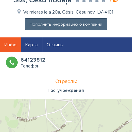
SIA, Cēsu nodaļa
Valmieras iela 20a, Cēsis, Cēsu nov., LV-4101
Пополнить информацию о компании
Инфо
Карта
Отзывы
64123812
Телефон
Отрасль:
Гос. учреждения