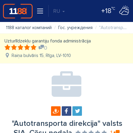
°C
+18
RU
1188 каталог компаний
Гос. учреждения
"Autotransporta direkcija" valsts SIA, Cēsu nodaļa
Uzturlīdzekļu garantiju fonda administrācija
0
Raiņa bulvāris 15, Rīga, LV-1010
"Autotransporta direkcija" valsts
1