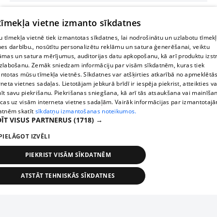
 tīmekļa vietne izmanto sīkdatnes
 tīmekļa vietnē tiek izmantotas sīkdatnes, lai nodrošinātu un uzlabotu tīmek
nes darbību., nosūtītu personalizētu reklāmu un satura ģenerēšanai, veiktu
āmas un satura mērījumus, auditorijas datu apkopošanu, kā arī produktu izst
zlabošanu. Zemāk sniedzam informāciju par visām sīkdatnēm, kuras tiek
ntotas mūsu tīmekļa vietnēs. Sīkdatnes var atšķirties atkarībā no apmeklētā
rneta vietnes sadaļas. Lietotājam jebkurā brīdī ir iespēja piekrist, atteikties va
īt savu piekrišanu. Piekrišanas sniegšana, kā arī tās atsaukšana vai mainīša
ecas uz visām interneta vietnes sadaļām. Vairāk informācijas par izmantotaj
atnēm skatīt
sīkdatņu izmantošanas noteikumos.
ĪT VISUS PARTNERUS
(1718) →
PIELĀGOT IZVĒLI
PIEKRIST VISĀM SĪKDATNĒM
ATSTĀT TEHNISKĀS SĪKDATNES
TEHNISKĀS/OBLIGĀTĀS
STATISTIKAS
MĒRĶĒŠANA