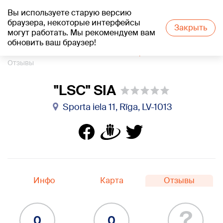
Вы используете старую версию
+18
°C
браузера, некоторые интерфейсы
Закрыть
могут работать. Мы рекомендуем вам
обновить ваш браузер!
1188 каталог компаний
Работа на корабле
"LSC" SIA
Отзывы
"LSC" SIA
Sporta iela 11, Rīga, LV-1013
Инфо
Карта
Отзывы
?
0
0