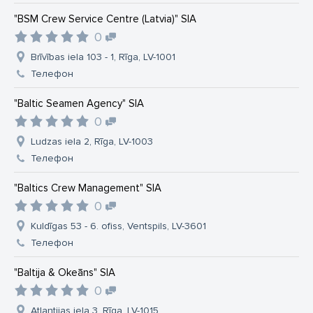
"BSM Crew Service Centre (Latvia)" SIA
0
Brīvības iela 103 - 1, Rīga, LV-1001
Телефон
"Baltic Seamen Agency" SIA
0
Ludzas iela 2, Rīga, LV-1003
Телефон
"Baltics Crew Management" SIA
0
Kuldīgas 53 - 6. ofiss, Ventspils, LV-3601
Телефон
"Baltija & Okeāns" SIA
0
Atlantijas iela 3, Rīga, LV-1015