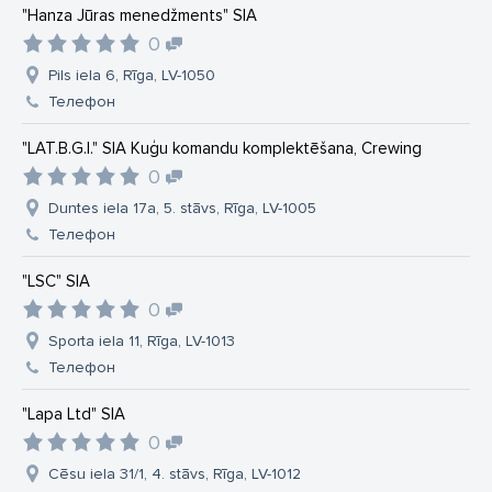
"Hanza Jūras menedžments" SIA
0
Pils iela 6, Rīga, LV-1050
Телефон
"LAT.B.G.I." SIA Kuģu komandu komplektēšana, Crewing
0
Duntes iela 17a, 5. stāvs, Rīga, LV-1005
Телефон
"LSC" SIA
0
Sporta iela 11, Rīga, LV-1013
Телефон
"Lapa Ltd" SIA
0
Cēsu iela 31/1, 4. stāvs, Rīga, LV-1012