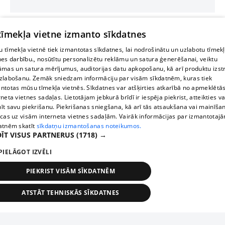
 tīmekļa vietne izmanto sīkdatnes
 tīmekļa vietnē tiek izmantotas sīkdatnes, lai nodrošinātu un uzlabotu tīmek
nes darbību., nosūtītu personalizētu reklāmu un satura ģenerēšanai, veiktu
āmas un satura mērījumus, auditorijas datu apkopošanu, kā arī produktu izst
zlabošanu. Zemāk sniedzam informāciju par visām sīkdatnēm, kuras tiek
ntotas mūsu tīmekļa vietnēs. Sīkdatnes var atšķirties atkarībā no apmeklētā
rneta vietnes sadaļas. Lietotājam jebkurā brīdī ir iespēja piekrist, atteikties va
īt savu piekrišanu. Piekrišanas sniegšana, kā arī tās atsaukšana vai mainīša
ecas uz visām interneta vietnes sadaļām. Vairāk informācijas par izmantotaj
atnēm skatīt
sīkdatņu izmantošanas noteikumos.
ĪT VISUS PARTNERUS
(1718) →
PIELĀGOT IZVĒLI
PIEKRIST VISĀM SĪKDATNĒM
ATSTĀT TEHNISKĀS SĪKDATNES
TEHNISKĀS/OBLIGĀTĀS
STATISTIKAS
MĒRĶĒŠANA