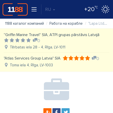
°C
+20
RU
1188 каталог компаний
Работа на корабле
"Lapa Ltd" SIA
''Griffin Marine Travel'' SIA, ATPI grupas pārstāvis Latvijā
0
Tērbatas iela 28 - 4, Rīga, LV-1011
"Atlas Services Group Latvia" SIA
0
Toma iela 4, Rīga, LV-1003