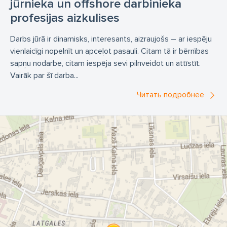
jūrnieka un offshore darbinieka
profesijas aizkulises
Darbs jūrā ir dinamisks, interesants, aizraujošs – ar iespēju
vienlaicīgi nopelnīt un apceļot pasauli. Citam tā ir bērnības
sapņu nodarbe, citam iespēja sevi pilnveidot un attīstīt.
Vairāk par šī darba...
Читать подробнее