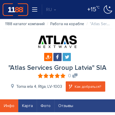
°C
+15
RU
1188 каталог компаний
Работа на корабле
"Atlas Services Group Latvia" SIA
"Atlas Services Group Latvia" SIA
0
Toma iela 4, Rīga, LV-1003
Как добраться?
Инфо
Карта
Фото
Отзывы