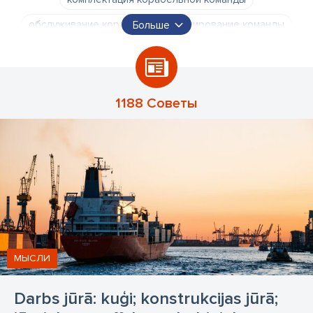
обслуживание корабля
формирование команды
Больше
работа на корабле
обслуга корабля
формирование обслуги offshore инсталляции
моряки
работа моряков
работа на кораблях
1188 Советы
МЫСЛИ
Darbs jūrā: kuģi; konstrukcijas jūrā;