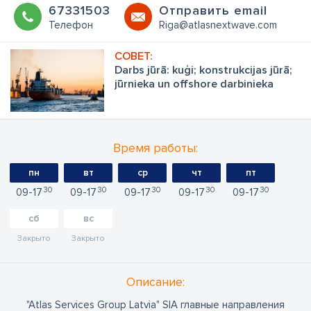
67331503
Oтправить email
Телефон
Riga@atlasnextwave.com
Darbs jūrā: kuģi; konstrukcijas jūrā;
jūrnieka un offshore darbinieka
profesijas aizkulises
Время работы:
пн
вт
ср
чт
пт
30
30
30
30
30
09
17
09
17
09
17
09
17
09
17
сб
вс
Закрыто
Закрыто
Oписание:
"Atlas Services Group Latvia" SIA главные направления