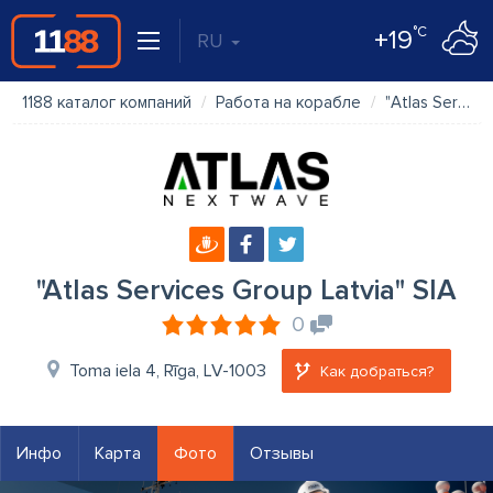
°C
+19
RU
1188 каталог компаний
Работа на корабле
"Atlas Services Group Latvia" SIA
"Atlas Services Group Latvia" SIA
0
Toma iela 4, Rīga, LV-1003
Как добраться?
Инфо
Карта
Фото
Отзывы