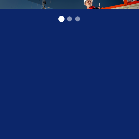
Atlas Services Group Latvia, Darbs jūrā