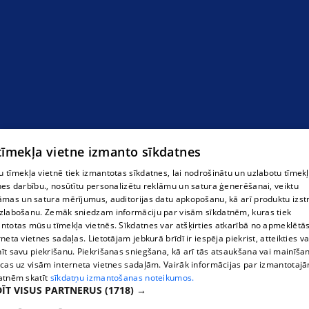
 tīmekļa vietne izmanto sīkdatnes
 tīmekļa vietnē tiek izmantotas sīkdatnes, lai nodrošinātu un uzlabotu tīmek
nes darbību., nosūtītu personalizētu reklāmu un satura ģenerēšanai, veiktu
āmas un satura mērījumus, auditorijas datu apkopošanu, kā arī produktu izst
zlabošanu. Zemāk sniedzam informāciju par visām sīkdatnēm, kuras tiek
ntotas mūsu tīmekļa vietnēs. Sīkdatnes var atšķirties atkarībā no apmeklētā
rneta vietnes sadaļas. Lietotājam jebkurā brīdī ir iespēja piekrist, atteikties va
īt savu piekrišanu. Piekrišanas sniegšana, kā arī tās atsaukšana vai mainīša
ecas uz visām interneta vietnes sadaļām. Vairāk informācijas par izmantotaj
atnēm skatīt
sīkdatņu izmantošanas noteikumos.
ĪT VISUS PARTNERUS
(1718) →