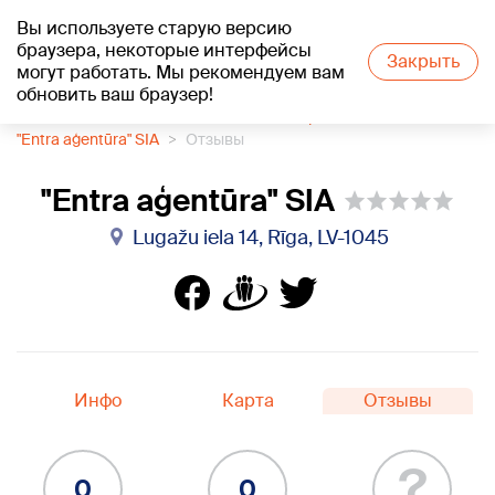
Вы используете старую версию
+18
°C
браузера, некоторые интерфейсы
Закрыть
могут работать. Мы рекомендуем вам
обновить ваш браузер!
1188 каталог компаний
Работа на корабле
"Entra aģentūra" SIA
Отзывы
"Entra aģentūra" SIA
Lugažu iela 14, Rīga, LV-1045
Инфо
Карта
Отзывы
?
0
0