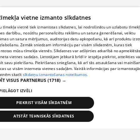
 tīmekļa vietne izmanto sīkdatnes
 tīmekļa vietnē tiek izmantotas sīkdatnes, lai nodrošinātu un uzlabotu tīmek
nes darbību., nosūtītu personalizētu reklāmu un satura ģenerēšanai, veiktu
āmas un satura mērījumus, auditorijas datu apkopošanu, kā arī produktu izst
zlabošanu. Zemāk sniedzam informāciju par visām sīkdatnēm, kuras tiek
ntotas mūsu tīmekļa vietnēs. Sīkdatnes var atšķirties atkarībā no apmeklētā
rneta vietnes sadaļas. Lietotājam jebkurā brīdī ir iespēja piekrist, atteikties va
īt savu piekrišanu. Piekrišanas sniegšana, kā arī tās atsaukšana vai mainīša
ecas uz visām interneta vietnes sadaļām. Vairāk informācijas par izmantotaj
atnēm skatīt
sīkdatņu izmantošanas noteikumos.
ĪT VISUS PARTNERUS
(1718) →
PIELĀGOT IZVĒLI
PIEKRIST VISĀM SĪKDATNĒM
ATSTĀT TEHNISKĀS SĪKDATNES
TEHNISKĀS/OBLIGĀTĀS
STATISTIKAS
MĒRĶĒŠANA