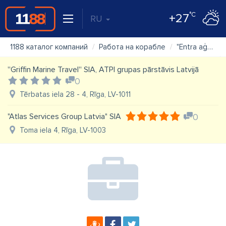
°C
+27
RU
1188 каталог компаний
Работа на корабле
"Entra aģentūra" SIA
''Griffin Marine Travel'' SIA, ATPI grupas pārstāvis Latvijā
0
Tērbatas iela 28 - 4, Rīga, LV-1011
"Atlas Services Group Latvia" SIA
0
Toma iela 4, Rīga, LV-1003