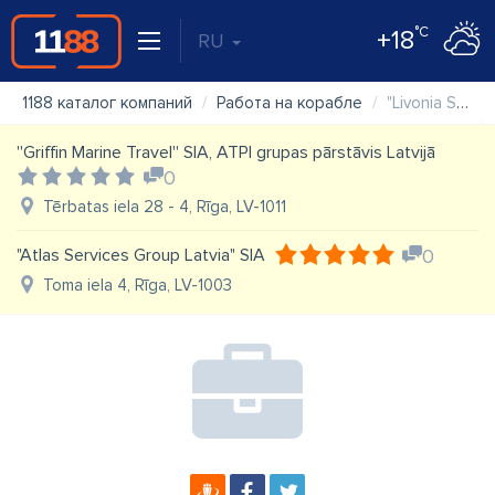
°C
+18
RU
1188 каталог компаний
Работа на корабле
"Livonia Shipping Company" SIA
''Griffin Marine Travel'' SIA, ATPI grupas pārstāvis Latvijā
0
Tērbatas iela 28 - 4, Rīga, LV-1011
"Atlas Services Group Latvia" SIA
0
Toma iela 4, Rīga, LV-1003