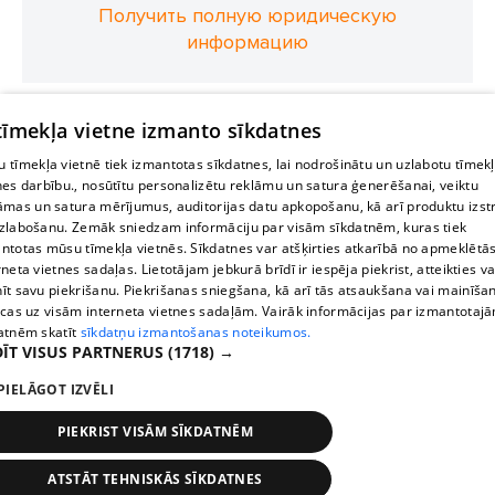
Получить полную юридическую
информацию
 tīmekļa vietne izmanto sīkdatnes
 tīmekļa vietnē tiek izmantotas sīkdatnes, lai nodrošinātu un uzlabotu tīmek
nes darbību., nosūtītu personalizētu reklāmu un satura ģenerēšanai, veiktu
āmas un satura mērījumus, auditorijas datu apkopošanu, kā arī produktu izst
zlabošanu. Zemāk sniedzam informāciju par visām sīkdatnēm, kuras tiek
ntotas mūsu tīmekļa vietnēs. Sīkdatnes var atšķirties atkarībā no apmeklētā
rneta vietnes sadaļas. Lietotājam jebkurā brīdī ir iespēja piekrist, atteikties va
īt savu piekrišanu. Piekrišanas sniegšana, kā arī tās atsaukšana vai mainīša
ecas uz visām interneta vietnes sadaļām. Vairāk informācijas par izmantotaj
atnēm skatīt
sīkdatņu izmantošanas noteikumos.
ĪT VISUS PARTNERUS
(1718) →
PIELĀGOT IZVĒLI
PIEKRIST VISĀM SĪKDATNĒM
ATSTĀT TEHNISKĀS SĪKDATNES