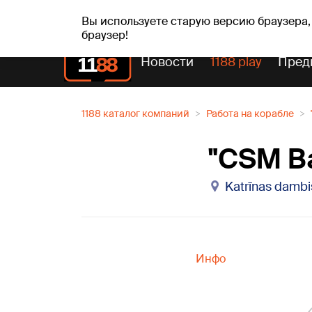
пт, 07.08.2026.
+17
°C
Alfrēds, Fredis, Madars
Вы используете старую версию браузера,
браузер!
Новости
1188 play
Пред
1188 каталог компаний
Работа на корабле
"CSM Ba
Katrīnas dambi
Инфо