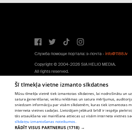
Служба помощи портала: э-почта -
info@1188.lv
Copyright © 2004-2026 SIA HELIO MEDIA.
All rights reserved.
Šī tīmekļa vietne izmanto sīkdatnes
Mūsu tīmekļa vietnē tiek izmantotas sīkdatnes, lai nodrošinātu un u
satura ģenerēšanai, veiktu reklāmas un satura mērījumus, auditorij
sniedzam informāciju par visām sīkdatnēm, kuras tiek izmantotas mū
interneta vietnes sadaļas. Lietotājam jebkurā brīdī ir iespēja piekrist
tās atsaukšana vai mainīšana attiecas uz visām interneta vietnes s
sīkdatņu izmantošanas noteikumos.
RĀDĪT VISUS PARTNERUS
(1718) →