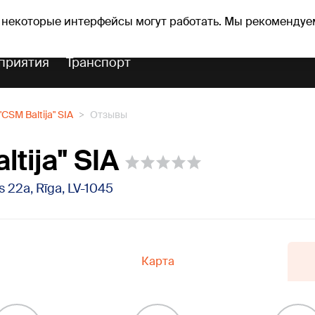
Прогноз погоды
Гороскопы
 некоторые интерфейсы могут работать. Мы рекомендуе
приятия
Транспорт
"CSM Baltija" SIA
Отзывы
ltija" SIA
s 22a, Rīga, LV-1045
Карта