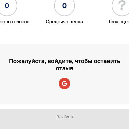
?
0
0
ство голосов
Средняя оценка
Твоя оце
Пожалуйста, войдите, чтобы оставить
отзыв
Reklāma