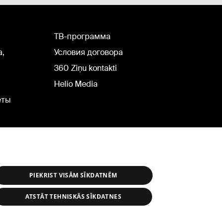
TВ-программа
а,
Условия договора
360 Ziņu kontakti
Helio Media
еты
PIEKRIST VISĀM SĪKDATNĒM
ATSTĀT TEHNISKĀS SĪKDATNES