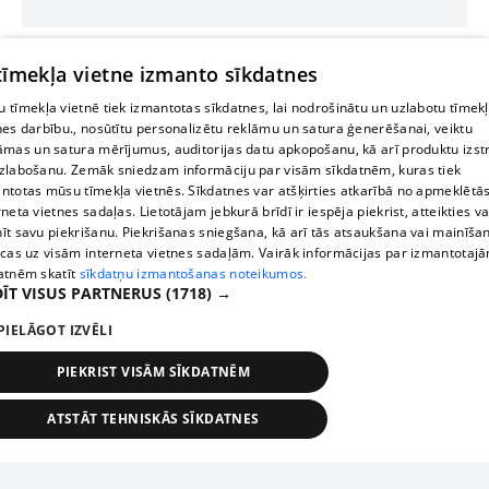
 tīmekļa vietne izmanto sīkdatnes
 tīmekļa vietnē tiek izmantotas sīkdatnes, lai nodrošinātu un uzlabotu tīmek
nes darbību., nosūtītu personalizētu reklāmu un satura ģenerēšanai, veiktu
āmas un satura mērījumus, auditorijas datu apkopošanu, kā arī produktu izst
zlabošanu. Zemāk sniedzam informāciju par visām sīkdatnēm, kuras tiek
ntotas mūsu tīmekļa vietnēs. Sīkdatnes var atšķirties atkarībā no apmeklētā
rneta vietnes sadaļas. Lietotājam jebkurā brīdī ir iespēja piekrist, atteikties va
īt savu piekrišanu. Piekrišanas sniegšana, kā arī tās atsaukšana vai mainīša
ecas uz visām interneta vietnes sadaļām. Vairāk informācijas par izmantotaj
atnēm skatīt
sīkdatņu izmantošanas noteikumos.
ĪT VISUS PARTNERUS
(1718) →
PIELĀGOT IZVĒLI
PIEKRIST VISĀM SĪKDATNĒM
ATSTĀT TEHNISKĀS SĪKDATNES
TEHNISKĀS/OBLIGĀTĀS
STATISTIKAS
MĒRĶĒŠANA