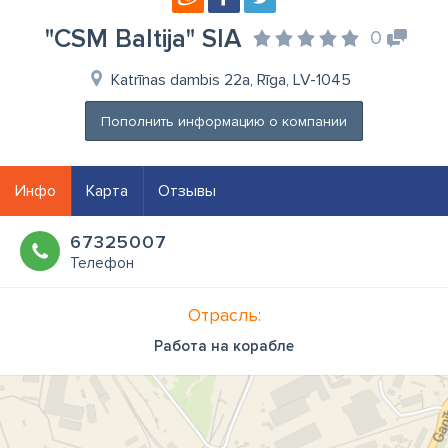
"CSM Baltija" SIA
0
Katrīnas dambis 22a, Rīga, LV-1045
Пополнить информацию о компании
Инфо
Карта
Отзывы
67325007
Телефон
Отрасль:
Работа на корабле