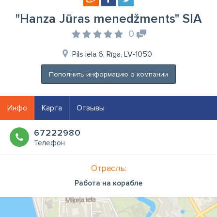
"Hanza Jūras menedžments" SIA
0
Pils iela 6, Rīga, LV-1050
Пополнить информацию о компании
Инфо
Карта
Отзывы
67222980
Телефон
Отрасль:
Работа на корабле