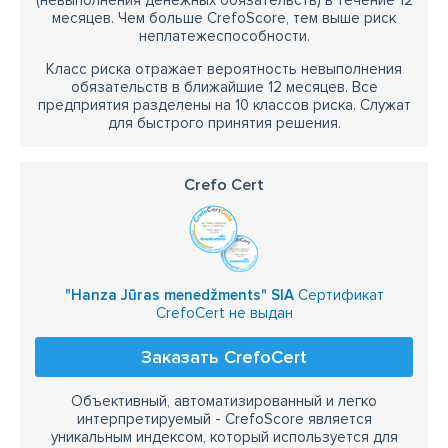
(невыполнения денежных обязательств) в течение 12
месяцев. Чем больше CrefoScore, тем выше риск
неплатежеспособности.
Класс риска отражает вероятность невыполнения
обязательств в ближайшие 12 месяцев. Все
предприятия разделены на 10 классов риска. Служат
для быстрого принятия решения.
Crefo Cert
"Hanza Jūras menedžments" SIA
Сертификат
CrefoCert не выдан
Заказать CrefoCert
Объективный, автоматизированный и легко
интерпретируемый - CrefoScore является
уникальным индексом, который используется для