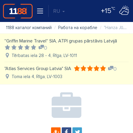
°C
+15
RU
1188 каталог компаний
Работа на корабле
"Hanza Jūras menedžments" SIA
''Griffin Marine Travel'' SIA, ATPI grupas pārstāvis Latvijā
0
Tērbatas iela 28 - 4, Rīga, LV-1011
"Atlas Services Group Latvia" SIA
0
Toma iela 4, Rīga, LV-1003