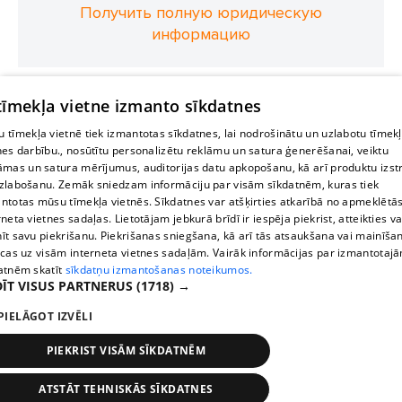
Получить полную юридическую
информацию
 tīmekļa vietne izmanto sīkdatnes
 tīmekļa vietnē tiek izmantotas sīkdatnes, lai nodrošinātu un uzlabotu tīmek
nes darbību., nosūtītu personalizētu reklāmu un satura ģenerēšanai, veiktu
āmas un satura mērījumus, auditorijas datu apkopošanu, kā arī produktu izst
zlabošanu. Zemāk sniedzam informāciju par visām sīkdatnēm, kuras tiek
ntotas mūsu tīmekļa vietnēs. Sīkdatnes var atšķirties atkarībā no apmeklētā
rneta vietnes sadaļas. Lietotājam jebkurā brīdī ir iespēja piekrist, atteikties va
īt savu piekrišanu. Piekrišanas sniegšana, kā arī tās atsaukšana vai mainīša
ecas uz visām interneta vietnes sadaļām. Vairāk informācijas par izmantotaj
atnēm skatīt
sīkdatņu izmantošanas noteikumos.
ĪT VISUS PARTNERUS
(1718) →
PIELĀGOT IZVĒLI
PIEKRIST VISĀM SĪKDATNĒM
ATSTĀT TEHNISKĀS SĪKDATNES