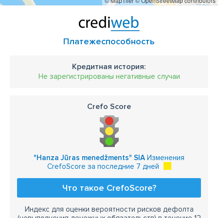
© MapTiler
© OpenStreetMap contributors
Платежеспособность
Кредитная история:
Не зарегистрированы негативные случаи
Crefo Score
"Hanza Jūras menedžments" SIA
Изменения
CrefoScore за последние 7 дней
Что такое CrefoScore?
Индекс для оценки вероятности рисков дефолта