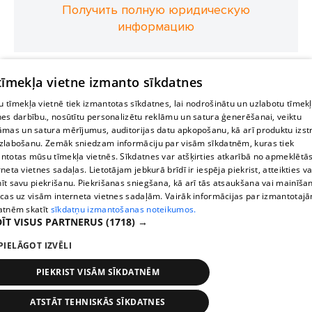
Получить полную юридическую
информацию
 tīmekļa vietne izmanto sīkdatnes
 tīmekļa vietnē tiek izmantotas sīkdatnes, lai nodrošinātu un uzlabotu tīmek
nes darbību., nosūtītu personalizētu reklāmu un satura ģenerēšanai, veiktu
āmas un satura mērījumus, auditorijas datu apkopošanu, kā arī produktu izst
zlabošanu. Zemāk sniedzam informāciju par visām sīkdatnēm, kuras tiek
ntotas mūsu tīmekļa vietnēs. Sīkdatnes var atšķirties atkarībā no apmeklētā
rneta vietnes sadaļas. Lietotājam jebkurā brīdī ir iespēja piekrist, atteikties va
īt savu piekrišanu. Piekrišanas sniegšana, kā arī tās atsaukšana vai mainīša
ecas uz visām interneta vietnes sadaļām. Vairāk informācijas par izmantotaj
atnēm skatīt
sīkdatņu izmantošanas noteikumos.
ĪT VISUS PARTNERUS
(1718) →
PIELĀGOT IZVĒLI
PIEKRIST VISĀM SĪKDATNĒM
ATSTĀT TEHNISKĀS SĪKDATNES