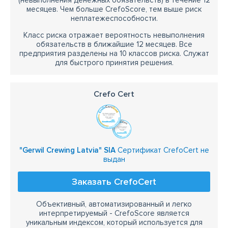
(невыполнения денежных обязательств) в течение 12
месяцев. Чем больше CrefoScore, тем выше риск
неплатежеспособности.
Класс риска отражает вероятность невыполнения
обязательств в ближайшие 12 месяцев. Все
предприятия разделены на 10 классов риска. Служат
для быстрого принятия решения.
Crefo Cert
"Gerwil Crewing Latvia" SIA
Сертификат CrefoCert не
выдан
Заказать CrefoCert
Объективный, автоматизированный и легко
интерпретируемый - CrefoScore является
уникальным индексом, который используется для