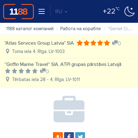
°C
+22
RU
1188 каталог компаний
Работа на корабле
"Gerwil Crewing Latvia" SIA
"Atlas Services Group Latvia" SIA
0
Toma iela 4, Rīga, LV-1003
''Griffin Marine Travel'' SIA, ATPI grupas pārstāvis Latvijā
0
Tērbatas iela 28 - 4, Rīga, LV-1011