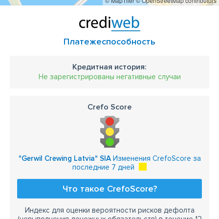
© MapTiler
© OpenStreetMap contributors
Платежеспособность
Кредитная история:
Не зарегистрированы негативные случаи
Crefo Score
"Gerwil Crewing Latvia" SIA
Изменения CrefoScore за
последние 7 дней
Что такое CrefoScore?
Индекс для оценки вероятности рисков дефолта