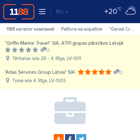
°C
+20
RU
1188 каталог компаний
Работа на корабле
"Gerwil Crewing Latvia" SIA
''Griffin Marine Travel'' SIA, ATPI grupas pārstāvis Latvijā
0
Tērbatas iela 28 - 4, Rīga, LV-1011
"Atlas Services Group Latvia" SIA
0
Toma iela 4, Rīga, LV-1003