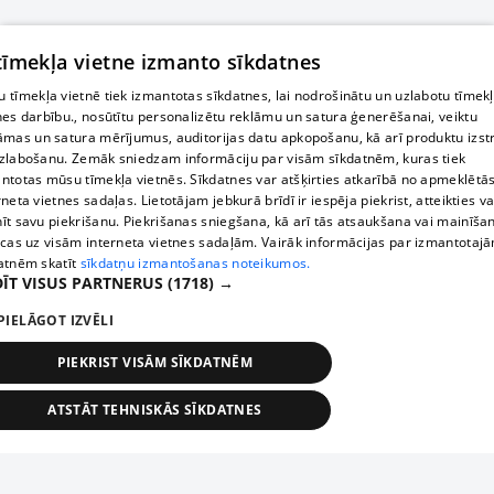
 tīmekļa vietne izmanto sīkdatnes
 tīmekļa vietnē tiek izmantotas sīkdatnes, lai nodrošinātu un uzlabotu tīmek
nes darbību., nosūtītu personalizētu reklāmu un satura ģenerēšanai, veiktu
āmas un satura mērījumus, auditorijas datu apkopošanu, kā arī produktu izst
zlabošanu. Zemāk sniedzam informāciju par visām sīkdatnēm, kuras tiek
ntotas mūsu tīmekļa vietnēs. Sīkdatnes var atšķirties atkarībā no apmeklētā
rneta vietnes sadaļas. Lietotājam jebkurā brīdī ir iespēja piekrist, atteikties va
īt savu piekrišanu. Piekrišanas sniegšana, kā arī tās atsaukšana vai mainīša
ecas uz visām interneta vietnes sadaļām. Vairāk informācijas par izmantotaj
atnēm skatīt
sīkdatņu izmantošanas noteikumos.
ĪT VISUS PARTNERUS
(1718) →
PIELĀGOT IZVĒLI
PIEKRIST VISĀM SĪKDATNĒM
ATSTĀT TEHNISKĀS SĪKDATNES
TEHNISKĀS/OBLIGĀTĀS
STATISTIKAS
MĒRĶĒŠANA