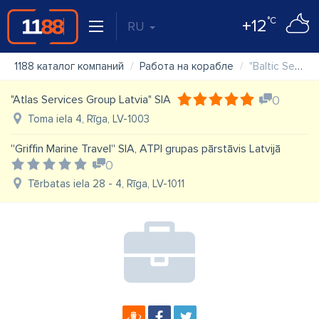
°C
+12
RU
1188 каталог компаний
Работа на корабле
"Baltic Seamen Agency" SIA
"Atlas Services Group Latvia" SIA
0
Toma iela 4, Rīga, LV-1003
''Griffin Marine Travel'' SIA, ATPI grupas pārstāvis Latvijā
0
Tērbatas iela 28 - 4, Rīga, LV-1011