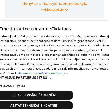
Получить полную юридическую
информацию
 tīmekļa vietne izmanto sīkdatnes
 tīmekļa vietnē tiek izmantotas sīkdatnes, lai nodrošinātu un uzlabotu tīmek
nes darbību., nosūtītu personalizētu reklāmu un satura ģenerēšanai, veiktu
āmas un satura mērījumus, auditorijas datu apkopošanu, kā arī produktu izst
zlabošanu. Zemāk sniedzam informāciju par visām sīkdatnēm, kuras tiek
ntotas mūsu tīmekļa vietnēs. Sīkdatnes var atšķirties atkarībā no apmeklētā
rneta vietnes sadaļas. Lietotājam jebkurā brīdī ir iespēja piekrist, atteikties va
īt savu piekrišanu. Piekrišanas sniegšana, kā arī tās atsaukšana vai mainīša
ecas uz visām interneta vietnes sadaļām. Vairāk informācijas par izmantotaj
atnēm skatīt
sīkdatņu izmantošanas noteikumos.
ĪT VISUS PARTNERUS
(1718) →
PIELĀGOT IZVĒLI
PIEKRIST VISĀM SĪKDATNĒM
ATSTĀT TEHNISKĀS SĪKDATNES