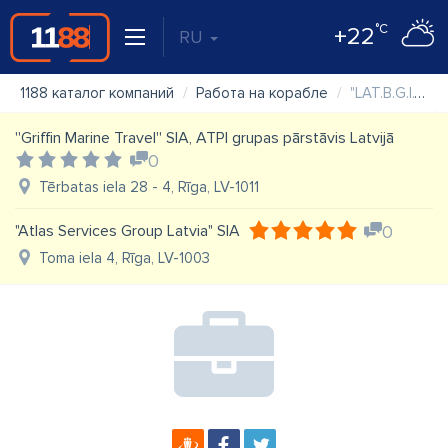
°C
+22
RU
1188 каталог компаний
Работа на корабле
"LAT.B.G.I." SIA Kuģu komandu komplektēšana, Crewing
''Griffin Marine Travel'' SIA, ATPI grupas pārstāvis Latvijā
0
Tērbatas iela 28 - 4, Rīga, LV-1011
"Atlas Services Group Latvia" SIA
0
Toma iela 4, Rīga, LV-1003