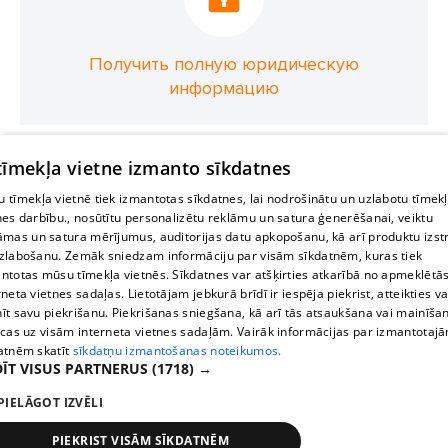
Получить полную юридическую
информацию
 tīmekļa vietne izmanto sīkdatnes
 tīmekļa vietnē tiek izmantotas sīkdatnes, lai nodrošinātu un uzlabotu tīmek
nes darbību., nosūtītu personalizētu reklāmu un satura ģenerēšanai, veiktu
āmas un satura mērījumus, auditorijas datu apkopošanu, kā arī produktu izst
zlabošanu. Zemāk sniedzam informāciju par visām sīkdatnēm, kuras tiek
ntotas mūsu tīmekļa vietnēs. Sīkdatnes var atšķirties atkarībā no apmeklētā
rneta vietnes sadaļas. Lietotājam jebkurā brīdī ir iespēja piekrist, atteikties va
īt savu piekrišanu. Piekrišanas sniegšana, kā arī tās atsaukšana vai mainīša
ecas uz visām interneta vietnes sadaļām. Vairāk informācijas par izmantotaj
atnēm skatīt
sīkdatņu izmantošanas noteikumos.
ĪT VISUS PARTNERUS
(1718) →
PIELĀGOT IZVĒLI
PIEKRIST VISĀM SĪKDATNĒM