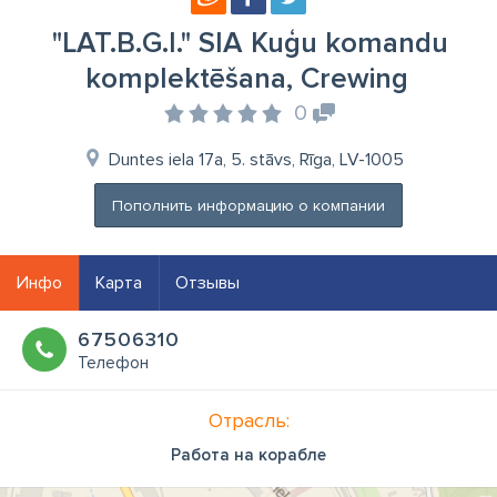
"LAT.B.G.I." SIA Kuģu komandu
komplektēšana, Crewing
0
Duntes iela 17a, 5. stāvs, Rīga, LV-1005
Пополнить информацию о компании
Инфо
Карта
Отзывы
67506310
Телефон
Отрасль:
Работа на корабле