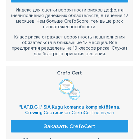
Индекс для оценки вероятности рисков дефолта
(невыполнения денежных обязательств) в течение 12
месяцев. Чем больше CrefoScore, тем выше риск
неплатежеспособности.
Класс риска отражает вероятность невыполнения
обязательств в ближайшие 12 месяцев. Все
предприятия разделены на 10 классов риска. Служат
для быстрого принятия решения.
Crefo Cert
"LAT.B.G.I." SIA Kuģu komandu komplektēšana,
Crewing
Сертификат CrefoCert не выдан
Заказать CrefoCert