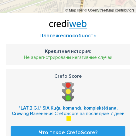
© MapTiler
© OpenStreetMap contributors
Платежеспособность
Кредитная история:
Не зарегистрированы негативные случаи
Crefo Score
"LAT.B.G.I." SIA Kuģu komandu komplektēšana,
Crewing
Изменения CrefoScore за последние 7 дней
Что такое CrefoScore?