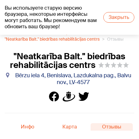
Вы используете старую версию
+23
°C
браузера, некоторые интерфейсы
Закрыть
могут работать. Мы рекомендуем вам
обновить ваш браузер!
1188 каталог компаний
Нарколог
"Neatkarība Balt." biedrības rehabilitācijas centrs
Отзывы
"Neatkarība Balt." biedrības
rehabilitācijas centrs
Bērzu iela 4, Benislava, Lazdukalna pag., Balvu
nov., LV-4577
Инфо
Карта
Отзывы