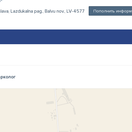
slava, Lazdukalna pag., Balvu nov., LV-4577
Пополнить информ
рколог