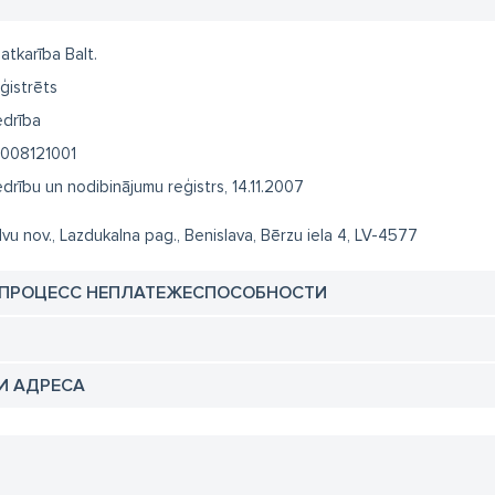
atkarība Balt.
ģistrēts
edrība
008121001
edrību un nodibinājumu reģistrs, 14.11.2007
lvu nov., Lazdukalna pag., Benislava, Bērzu iela 4, LV-4577
 ПРОЦЕСС НЕПЛАТЕЖЕСПОСОБНОСТИ
И АДРЕСА