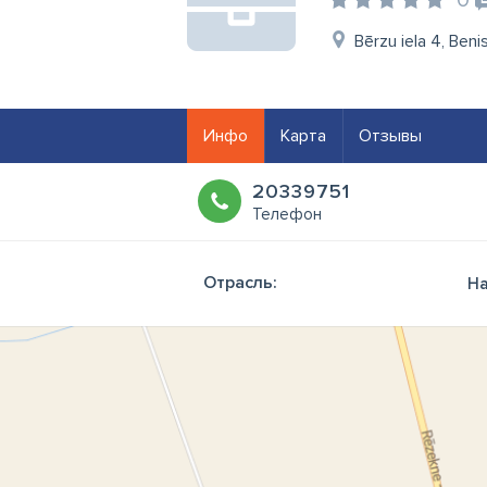
0
Bērzu iela 4, Beni
Инфо
Карта
Отзывы
20339751
Телефон
Отрасль:
На