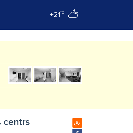
°C
+21
s centrs