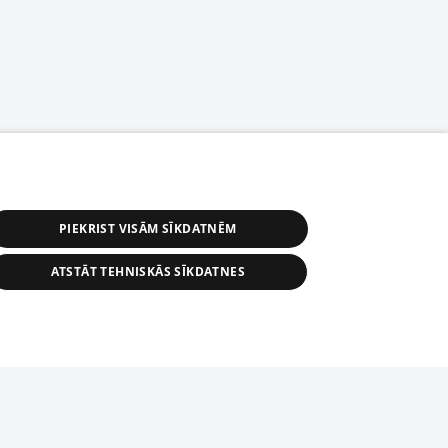
PIEKRIST VISĀM SĪKDATNĒM
ATSTĀT TEHNISKĀS SĪKDATNES