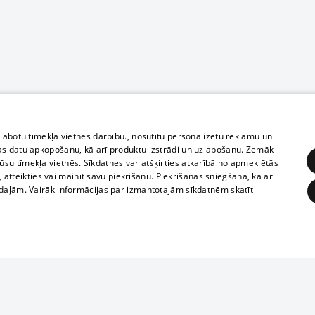
zlabotu tīmekļa vietnes darbību., nosūtītu personalizētu reklāmu un
as datu apkopošanu, kā arī produktu izstrādi un uzlabošanu. Zemāk
su tīmekļa vietnēs. Sīkdatnes var atšķirties atkarībā no apmeklētās
, atteikties vai mainīt savu piekrišanu. Piekrišanas sniegšana, kā arī
adaļām. Vairāk informācijas par izmantotajām sīkdatnēm skatīt
ĒRĶĒŠANA
FUNKCIONĀLĀS
NEKLASIFICĒTĀS