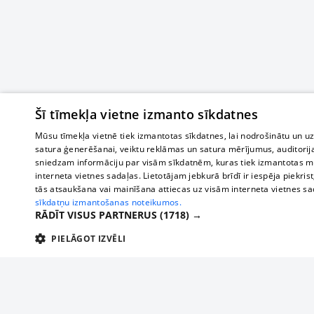
Šī tīmekļa vietne izmanto sīkdatnes
Mūsu tīmekļa vietnē tiek izmantotas sīkdatnes, lai nodrošinātu un u
satura ģenerēšanai, veiktu reklāmas un satura mērījumus, auditorij
sniedzam informāciju par visām sīkdatnēm, kuras tiek izmantotas mū
interneta vietnes sadaļas. Lietotājam jebkurā brīdī ir iespēja piekrist
tās atsaukšana vai mainīšana attiecas uz visām interneta vietnes s
sīkdatņu izmantošanas noteikumos.
RĀDĪT VISUS PARTNERUS
(1718) →
PIELĀGOT IZVĒLI
TEHNISKĀS/OBLIGĀTĀS
STATISTIKAS
M