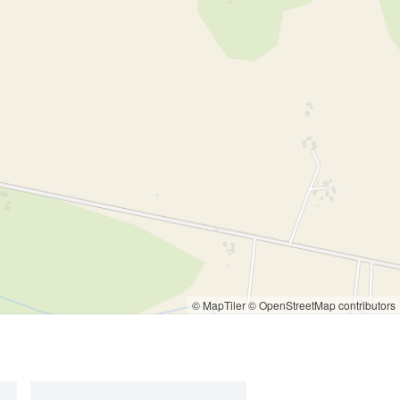
© MapTiler
© OpenStreetMap contributors