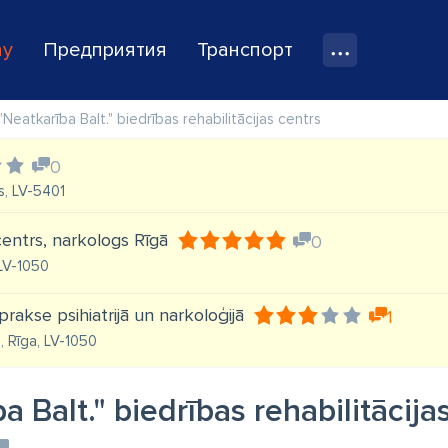
ay
Предприятия
Транспорт
"Neatkarība Balt." biedrības rehabilitācijas centrs
0
s, LV-5401
entrs, narkologs Rīgā
0
 LV-1050
prakse psihiatrijā un narkoloģijā
1
3, Rīga, LV-1050
a Balt." biedrības rehabilitācija