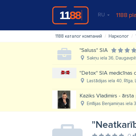
RU
1188 pl
1188 каталог компаний
Нарколог
"Saluss" SIA
Sakņu iela 36, Daugavpil
"Detox" SIA medicīnas c
Lastādijas iela 40, Rīga,
Kaziks Vladimirs - ārsta 
Emīlijas Benjamiņas iela 
"Neatkarīb