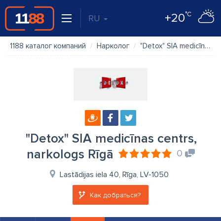
°C
+20
RU
1188 каталог компаний
Нарколог
"Detox" SIA medicīnas centrs, narkologs Rīgā
"Detox" SIA medicīnas centrs,
narkologs Rīgā
0
Lastādijas iela 40, Rīga, LV-1050
Как добраться?