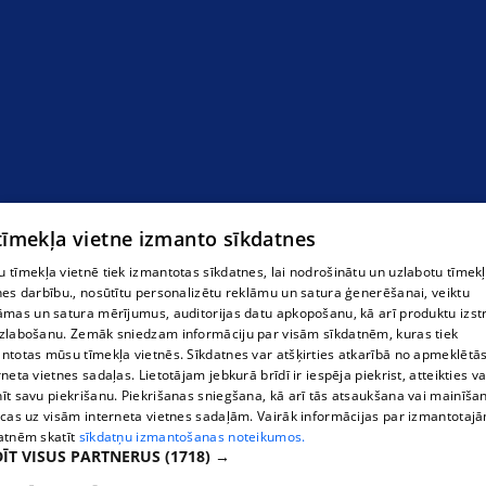
 tīmekļa vietne izmanto sīkdatnes
 tīmekļa vietnē tiek izmantotas sīkdatnes, lai nodrošinātu un uzlabotu tīmek
nes darbību., nosūtītu personalizētu reklāmu un satura ģenerēšanai, veiktu
āmas un satura mērījumus, auditorijas datu apkopošanu, kā arī produktu izst
zlabošanu. Zemāk sniedzam informāciju par visām sīkdatnēm, kuras tiek
ntotas mūsu tīmekļa vietnēs. Sīkdatnes var atšķirties atkarībā no apmeklētā
rneta vietnes sadaļas. Lietotājam jebkurā brīdī ir iespēja piekrist, atteikties va
īt savu piekrišanu. Piekrišanas sniegšana, kā arī tās atsaukšana vai mainīša
ecas uz visām interneta vietnes sadaļām. Vairāk informācijas par izmantotaj
atnēm skatīt
sīkdatņu izmantošanas noteikumos.
ĪT VISUS PARTNERUS
(1718) →