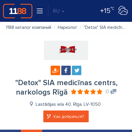
°C
+15
RU
1188 каталог компаний
Нарколог
"Detox" SIA medicīnas centrs, narkologs Rīgā
"Detox" SIA medicīnas centrs,
narkologs Rīgā
0
Lastādijas iela 40, Rīga, LV-1050
Как добраться?