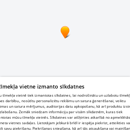
 tīmekļa vietne izmanto sīkdatnes
 tīmekļa vietnē tiek izmantotas sīkdatnes, lai nodrošinātu un uzlabotu tīmek
nes darbību., nosūtītu personalizētu reklāmu un satura ģenerēšanai, veiktu
āmas un satura mērījumus, auditorijas datu apkopošanu, kā arī produktu izst
zlabošanu. Zemāk sniedzam informāciju par visām sīkdatnēm, kuras tiek
ntotas mūsu tīmekļa vietnēs. Sīkdatnes var atšķirties atkarībā no apmeklētā
rneta vietnes sadaļas. Lietotājam jebkurā brīdī ir iespēja piekrist, atteikties va
īt savu piekrišanu. Piekrišanas sniegšana, kā arī tās atsaukšana vai mainīša