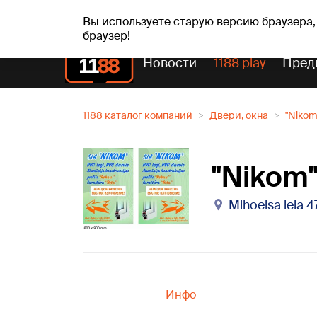
вс, 09.08.2026.
+19
°C
Genoveva, Madara, Geno
Вы используете старую версию браузера,
браузер!
Новости
1188 play
Пред
1188 каталог компаний
Двери, окна
"Nikom
"Nikom"
Mihoelsa iela 4
Инфо