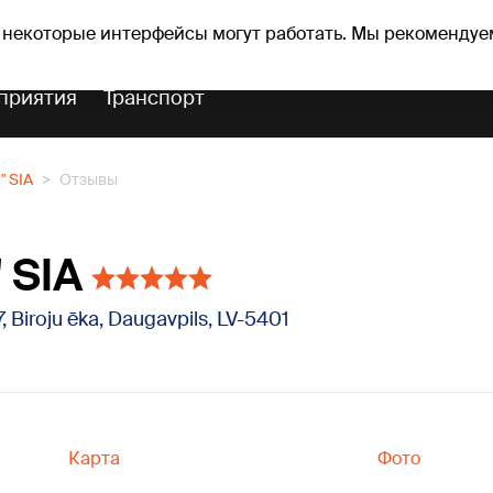
Прогноз погоды
Гороскопы
vefa
 некоторые интерфейсы могут работать. Мы рекомендуе
приятия
Транспорт
" SIA
Отзывы
 SIA
7, Biroju ēka, Daugavpils, LV-5401
Карта
Фото