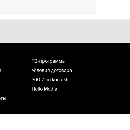
TВ-программа
а,
Условия договора
360 Ziņu kontakti
Helio Media
еты