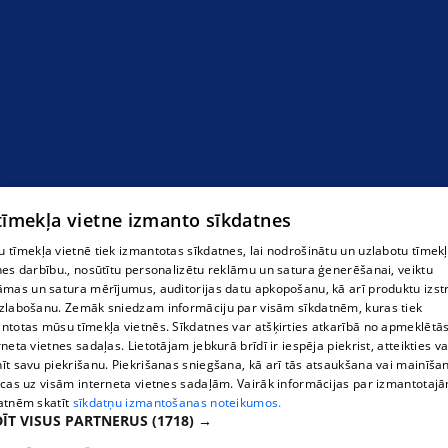
 tīmekļa vietne izmanto sīkdatnes
 tīmekļa vietnē tiek izmantotas sīkdatnes, lai nodrošinātu un uzlabotu tīmek
nes darbību., nosūtītu personalizētu reklāmu un satura ģenerēšanai, veiktu
āmas un satura mērījumus, auditorijas datu apkopošanu, kā arī produktu izst
zlabošanu. Zemāk sniedzam informāciju par visām sīkdatnēm, kuras tiek
ntotas mūsu tīmekļa vietnēs. Sīkdatnes var atšķirties atkarībā no apmeklētā
rneta vietnes sadaļas. Lietotājam jebkurā brīdī ir iespēja piekrist, atteikties va
īt savu piekrišanu. Piekrišanas sniegšana, kā arī tās atsaukšana vai mainīša
ecas uz visām interneta vietnes sadaļām. Vairāk informācijas par izmantotaj
atnēm skatīt
sīkdatņu izmantošanas noteikumos.
ĪT VISUS PARTNERUS
(1718) →