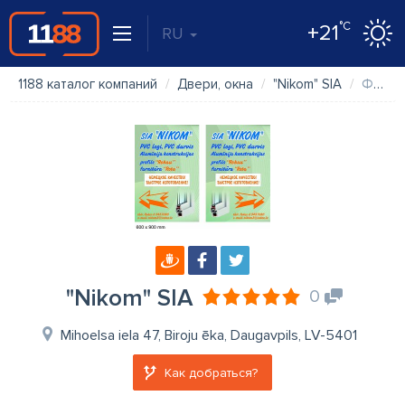
°C
+21
RU
1188 каталог компаний
Двери, окна
"Nikom" SIA
Фото
"Nikom" SIA
0
Mihoelsa iela 47, Biroju ēka, Daugavpils, LV-5401
Как добраться?