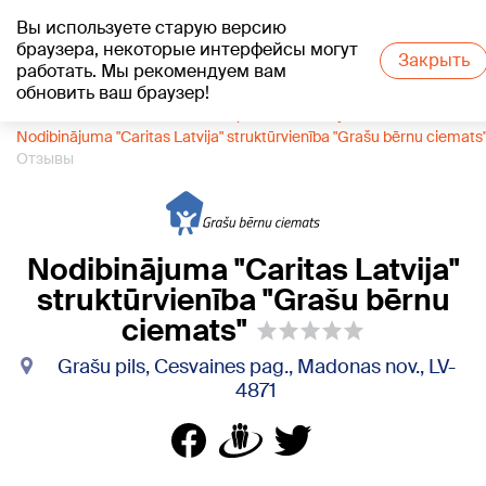
Вы используете старую версию
+19
°C
браузера, некоторые интерфейсы могут
Закрыть
работать. Мы рекомендуем вам
обновить ваш браузер!
1188 каталог компаний
Социальное обслуживание
Nodibinājuma "Caritas Latvija" struktūrvienība "Grašu bērnu ciemats
Отзывы
Nodibinājuma "Caritas Latvija"
struktūrvienība "Grašu bērnu
ciemats"
Grašu pils, Cesvaines pag., Madonas nov., LV-
4871