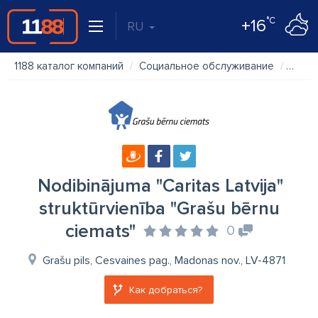
°C
+16
RU
1188 каталог компаний
Социальное обслуживание
Nodibi
Nodibinājuma "Caritas Latvija"
struktūrvienība "Grašu bērnu
ciemats"
0
Grašu pils, Cesvaines pag., Madonas nov., LV-4871
Как добраться?