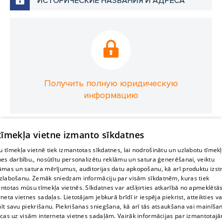
ИСТОРИЧЕСКИЕ НАЗВАНИЯ И АДРЕСА
Получить полную юридическую
информацию
 tīmekļa vietne izmanto sīkdatnes
 tīmekļa vietnē tiek izmantotas sīkdatnes, lai nodrošinātu un uzlabotu tīmek
nes darbību., nosūtītu personalizētu reklāmu un satura ģenerēšanai, veiktu
āmas un satura mērījumus, auditorijas datu apkopošanu, kā arī produktu izst
zlabošanu. Zemāk sniedzam informāciju par visām sīkdatnēm, kuras tiek
ntotas mūsu tīmekļa vietnēs. Sīkdatnes var atšķirties atkarībā no apmeklētā
rneta vietnes sadaļas. Lietotājam jebkurā brīdī ir iespēja piekrist, atteikties va
īt savu piekrišanu. Piekrišanas sniegšana, kā arī tās atsaukšana vai mainīša
ecas uz visām interneta vietnes sadaļām. Vairāk informācijas par izmantotaj