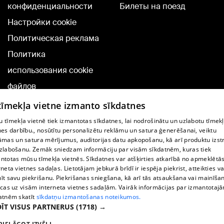
конфиденциальности
Билеты на поезд
Настройки cookie
Политическая реклама
Политика
использования cookie
файлов
Добавление
 tīmekļa vietne izmanto sīkdatnes
комментариев
 tīmekļa vietnē tiek izmantotas sīkdatnes, lai nodrošinātu un uzlabotu tīmek
nes darbību., nosūtītu personalizētu reklāmu un satura ģenerēšanai, veiktu
āmas un satura mērījumus, auditorijas datu apkopošanu, kā arī produktu izst
TВ-программа
zlabošanu. Zemāk sniedzam informāciju par visām sīkdatnēm, kuras tiek
Условия договора
ntotas mūsu tīmekļa vietnēs. Sīkdatnes var atšķirties atkarībā no apmeklētā
rneta vietnes sadaļas. Lietotājam jebkurā brīdī ir iespēja piekrist, atteikties va
360 Ziņu kontakti
īt savu piekrišanu. Piekrišanas sniegšana, kā arī tās atsaukšana vai mainīša
ecas uz visām interneta vietnes sadaļām. Vairāk informācijas par izmantotaj
Helio Media
atnēm skatīt
sīkdatņu izmantošanas noteikumos.
ĪT VISUS PARTNERUS
(1718) →
Служба помощи портала: э-почта -
info@1188.lv