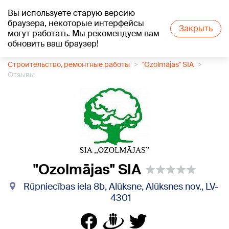
Вы используете старую версию
+25
°C
браузера, некоторые интерфейсы
Закрыть
могут работать. Мы рекомендуем вам
обновить ваш браузер!
1188 каталог компаний
Строительство, ремонтные работы
"Ozolmājas" SIA
Отзывы
"Ozolmājas" SIA
Rūpniecības iela 8b, Alūksne, Alūksnes nov., LV-
4301