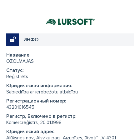
ИНФО
Название:
OZOLMĀJAS
Cтатус:
Reģistrēts
Юридическая информация:
Sabiedrība ar ierobežotu atbildību
Регистрационный номер:
43201016545
Регистр, Включено в регистр:
Komercreģistrs, 20.01.1998
Юридический адрес:
Alūksnes nov., Alsviķu pag., Aizupītes, "Avoti", LV-4301