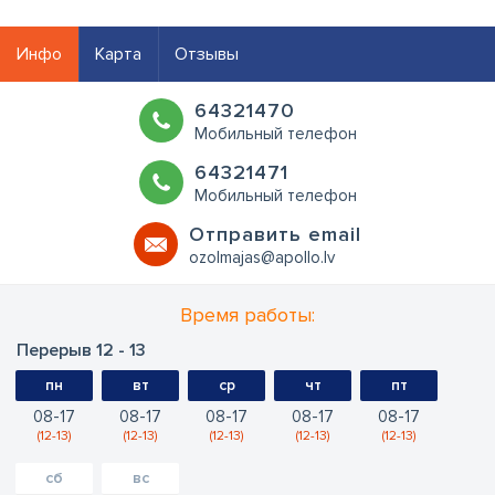
Инфо
Карта
Отзывы
64321470
Мобильный телефон
64321471
Мобильный телефон
Oтправить email
ozolmajas@apollo.lv
Время работы:
Перерыв 12 - 13
пн
вт
ср
чт
пт
08
17
08
17
08
17
08
17
08
17
12
13
12
13
12
13
12
13
12
13
сб
вс