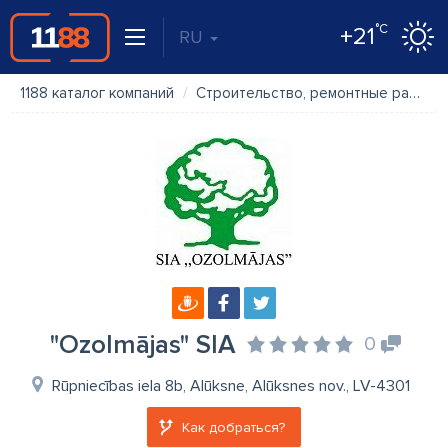
°C
+21
RU
1188 каталог компаний
Строительство, ремонтные работы
"Ozolmājas" SIA
0
Rūpniecības iela 8b, Alūksne, Alūksnes nov., LV-4301
Как добраться?