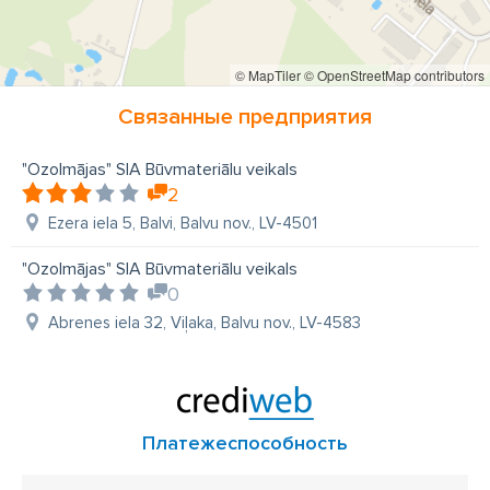
© MapTiler
© OpenStreetMap contributors
Связанные предприятия
"Ozolmājas" SIA Būvmateriālu veikals
2
Ezera iela 5, Balvi, Balvu nov., LV-4501
"Ozolmājas" SIA Būvmateriālu veikals
0
Abrenes iela 32, Viļaka, Balvu nov., LV-4583
Платежеспособность