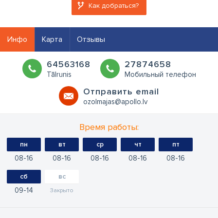
Как добраться?
Инфо
Карта
Отзывы
64563168
27874658
Tālrunis
Мобильный телефон
Oтправить email
ozolmajas@apollo.lv
Время работы:
пн
вт
ср
чт
пт
08
16
08
16
08
16
08
16
08
16
сб
вс
09
14
Закрыто