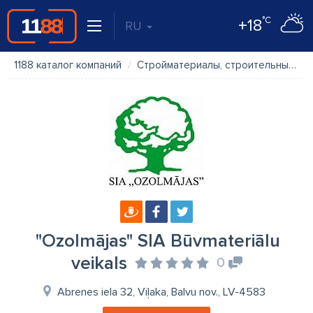
°C
+18
RU
1188 каталог компаний
Стройматериалы, строительные материалы
"Ozolmājas" SIA Būvmateriālu
veikals
0
Abrenes iela 32, Viļaka, Balvu nov., LV-4583