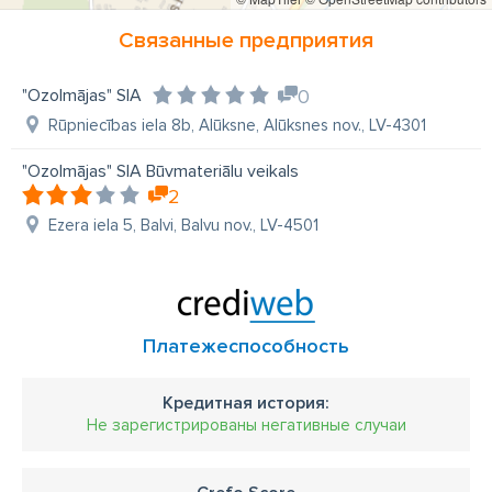
Связанные предприятия
"Ozolmājas" SIA
0
Rūpniecības iela 8b, Alūksne, Alūksnes nov., LV-4301
"Ozolmājas" SIA Būvmateriālu veikals
2
Ezera iela 5, Balvi, Balvu nov., LV-4501
Платежеспособность
Кредитная история:
Не зарегистрированы негативные случаи