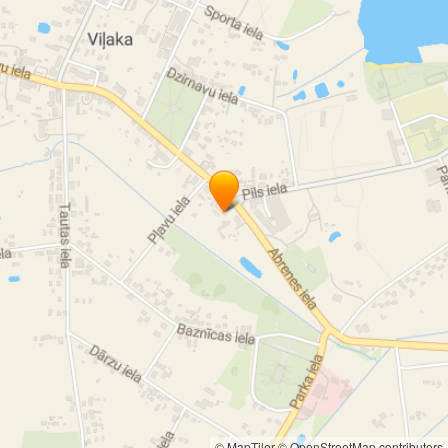
© MapTiler
© OpenStreetMap contributors