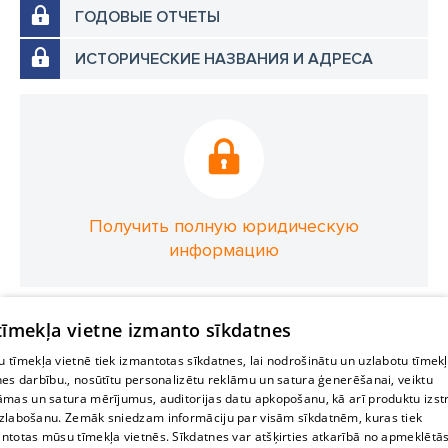
ГОДОВЫЕ ОТЧЕТЫ
ИСТОРИЧЕСКИЕ НАЗВАНИЯ И АДРЕСА
Получить полную юридическую
информацию
 tīmekļa vietne izmanto sīkdatnes
 tīmekļa vietnē tiek izmantotas sīkdatnes, lai nodrošinātu un uzlabotu tīmek
nes darbību., nosūtītu personalizētu reklāmu un satura ģenerēšanai, veiktu
āmas un satura mērījumus, auditorijas datu apkopošanu, kā arī produktu izst
zlabošanu. Zemāk sniedzam informāciju par visām sīkdatnēm, kuras tiek
ntotas mūsu tīmekļa vietnēs. Sīkdatnes var atšķirties atkarībā no apmeklētā