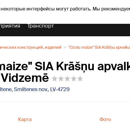
оз погоды
Гороскопы
 некоторые интерфейсы могут работать. Мы рекомендуе
приятия
Транспорт
ических конструкций, изделий
"Ozolu maize" SIA Krāšņu apvalk
maize" SIA Krāšņu apval
 Vidzemē
tene, Smiltenes nov., LV-4729
Карта
Фото