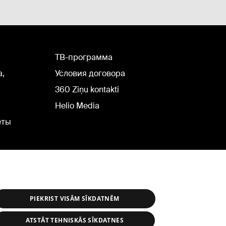
TВ-программа
а,
Условия договора
360 Ziņu kontakti
Helio Media
еты
PIEKRIST VISĀM SĪKDATNĒM
ATSTĀT TEHNISKĀS SĪKDATNES