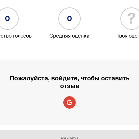
?
0
0
ство голосов
Средняя оценка
Твоя оце
Пожалуйста, войдите, чтобы оставить
отзыв
Reklāma