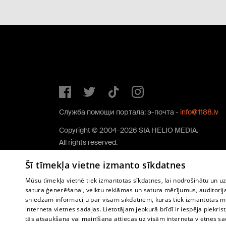
Служба помощи портала: э-почта -
info@1188.lv
Copyright © 2004-2026 SIA HELIO MEDIA.
All rights reserved.
Šī tīmekļa vietne izmanto sīkdatnes
Mūsu tīmekļa vietnē tiek izmantotas sīkdatnes, lai nodrošinātu un u
satura ģenerēšanai, veiktu reklāmas un satura mērījumus, auditorij
sniedzam informāciju par visām sīkdatnēm, kuras tiek izmantotas mū
interneta vietnes sadaļas. Lietotājam jebkurā brīdī ir iespēja piekrist
tās atsaukšana vai mainīšana attiecas uz visām interneta vietnes s