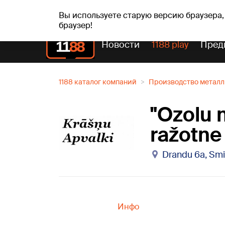
Прогн
чт, 06.08.2026.
+24
°C
Aisma, Askolds
Вы используете старую версию браузера,
браузер!
Новости
1188 play
Пред
1188 каталог компаний
Производство металл
"Ozolu 
ražotne
Drandu 6a, Smil
Инфо