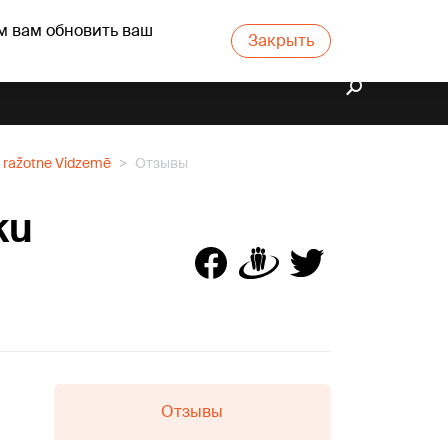
м вам обновить ваш
Закрыть
u ražotne Vidzemē
Отзывы
ku
Отзывы