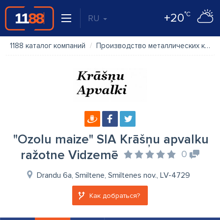
°C
+20
RU
1188 каталог компаний
Производство металлических конструкций, изделий
"Ozolu maize" SIA Krāšņu apvalku
ražotne Vidzemē
0
Drandu 6a, Smiltene, Smiltenes nov., LV-4729
Как добраться?