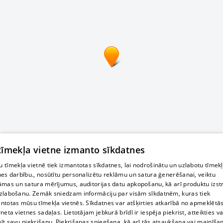
 tīmekļa vietne izmanto sīkdatnes
 tīmekļa vietnē tiek izmantotas sīkdatnes, lai nodrošinātu un uzlabotu tīmek
nes darbību., nosūtītu personalizētu reklāmu un satura ģenerēšanai, veiktu
āmas un satura mērījumus, auditorijas datu apkopošanu, kā arī produktu izst
zlabošanu. Zemāk sniedzam informāciju par visām sīkdatnēm, kuras tiek
ntotas mūsu tīmekļa vietnēs. Sīkdatnes var atšķirties atkarībā no apmeklētā
rneta vietnes sadaļas. Lietotājam jebkurā brīdī ir iespēja piekrist, atteikties va
īt savu piekrišanu. Piekrišanas sniegšana, kā arī tās atsaukšana vai mainīša