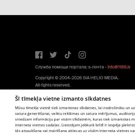
Служба помощи портала: э-почта -
info@1188.lv
Copyright © 2004-2026 SIA HELIO MEDIA.
All rights reserved.
Šī tīmekļa vietne izmanto sīkdatnes
Mūsu tīmekļa vietnē tiek izmantotas sīkdatnes, lai nodrošinātu un u
satura ģenerēšanai, veiktu reklāmas un satura mērījumus, auditorij
sniedzam informāciju par visām sīkdatnēm, kuras tiek izmantotas mū
interneta vietnes sadaļas. Lietotājam jebkurā brīdī ir iespēja piekrist
tās atsaukšana vai mainīšana attiecas uz visām interneta vietnes s