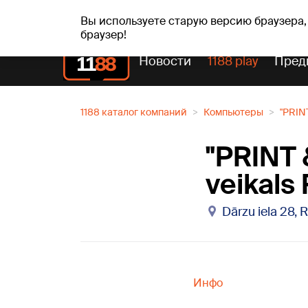
вс, 09.08.2026.
+24
°C
Genoveva, Madara, Geno
Вы используете старую версию браузера,
браузер!
Новости
1188 play
Пред
1188 каталог компаний
Компьютеры
"PRINT
"PRINT 
veikals
Dārzu iela 28, 
Инфо