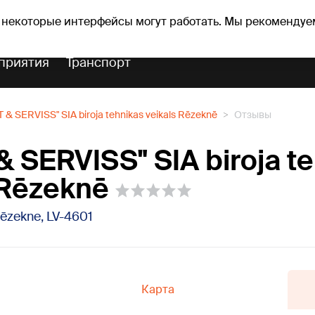
Прогноз погоды
Гороскопы
vefa
 некоторые интерфейсы могут работать. Мы рекомендуе
приятия
Транспорт
 & SERVISS" SIA biroja tehnikas veikals Rēzeknē
Отзывы
& SERVISS" SIA biroja t
 Rēzeknē
Rēzekne, LV-4601
Карта