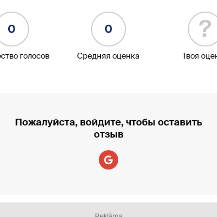
?
0
0
ство голосов
Средняя оценка
Твоя оце
Пожалуйста, войдите, чтобы оставить
отзыв
Reklāma