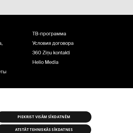
TВ-программа
а,
Условия договора
360 Ziņu kontakti
Helio Media
еты
PIEKRIST VISĀM SĪKDATNĒM
ATSTĀT TEHNISKĀS SĪKDATNES