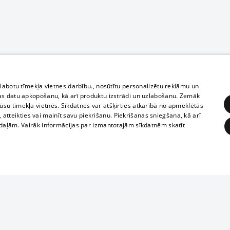
zlabotu tīmekļa vietnes darbību., nosūtītu personalizētu reklāmu un
as datu apkopošanu, kā arī produktu izstrādi un uzlabošanu. Zemāk
su tīmekļa vietnēs. Sīkdatnes var atšķirties atkarībā no apmeklētās
, atteikties vai mainīt savu piekrišanu. Piekrišanas sniegšana, kā arī
adaļām. Vairāk informācijas par izmantotajām sīkdatnēm skatīt
ĒRĶĒŠANA
FUNKCIONĀLĀS
NEKLASIFICĒTĀS
Полное или ч
obligātās
Statistikas
Mērķēšana
Funkcionālās
Neklasificētās
копирование 