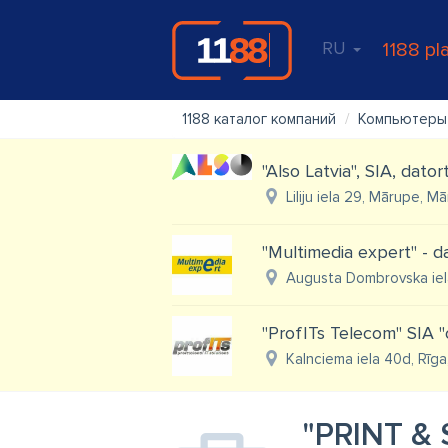
RU
1188 pl
1188 каталог компаний
Компьютеры
"Also Latvia", SIA, dato
Liliju iela 29, Mārupe, 
"Multimedia expert" - d
Augusta Dombrovska iela
"ProfITs Telecom" SIA "
Kalnciema iela 40d, Rīga
"PRINT & 