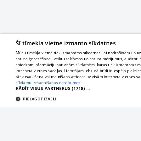
Šī tīmekļa vietne izmanto sīkdatnes
Mūsu tīmekļa vietnē tiek izmantotas sīkdatnes, lai nodrošinātu un u
satura ģenerēšanai, veiktu reklāmas un satura mērījumus, auditorij
sniedzam informāciju par visām sīkdatnēm, kuras tiek izmantotas mū
interneta vietnes sadaļas. Lietotājam jebkurā brīdī ir iespēja piekrist
tās atsaukšana vai mainīšana attiecas uz visām interneta vietnes s
sīkdatņu izmantošanas noteikumos.
RĀDĪT VISUS PARTNERUS
(1718) →
PIELĀGOT IZVĒLI
TEHNISKĀS/OBLIGĀTĀS
STATISTIKAS
M
Tehniskās/