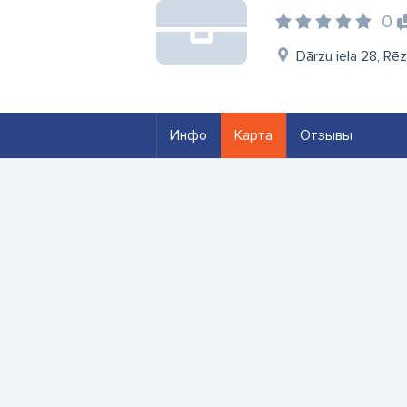
0
Dārzu iela 28, Rē
Инфо
Карта
Отзывы