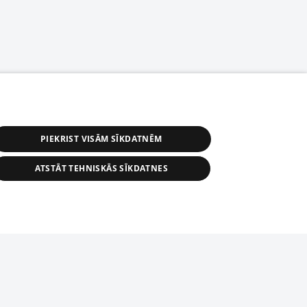
PIEKRIST VISĀM SĪKDATNĒM
ATSTĀT TEHNISKĀS SĪKDATNES
астичное распространение или
информации из баз данных 1188 в