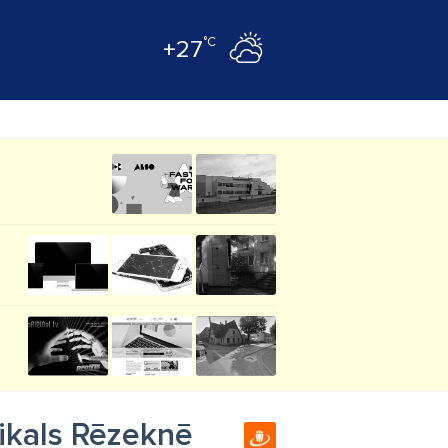
°C
+27
ikals Rēzeknē