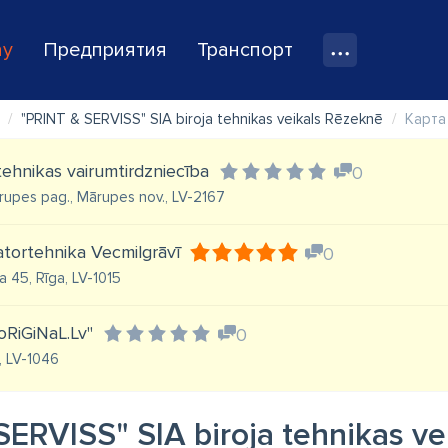
ay
Предприятия
Транспорт
"PRINT & SERVISS" SIA biroja tehnikas veikals Rēzeknē
Карта
rtehnikas vairumtirdzniecība
0
Mārupes pag., Mārupes nov., LV-2167
atortehnika Vecmilgrāvī
0
 45, Rīga, LV-1015
oRiGiNaL.Lv"
0
, LV-1046
SERVISS" SIA biroja tehnikas ve