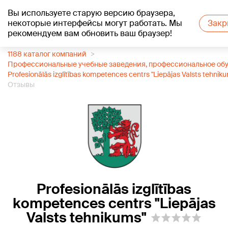
Вы используете старую версию браузера,
+19
°C
некоторые интерфейсы могут работать. Мы
Закр
рекомендуем вам обновить ваш браузер!
1188 каталог компаний
Профессиональные учебные заведения, профессиональное об
Profesionālās izglītības kompetences centrs "Liepājas Valsts tehnik
Отзывы
Profesionālās izglītības
kompetences centrs "Liepājas
Valsts tehnikums"