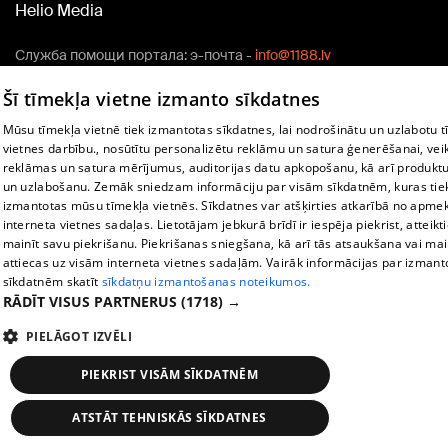
Helio Media
Служба помощи портала: э-почта -
info@1188.lv
Copyright © 2004-2026 SIA HELIO MEDIA.
Šī tīmekļa vietne izmanto sīkdatnes
All rights reserved.
Mūsu tīmekļa vietnē tiek izmantotas sīkdatnes, lai nodrošinātu un uzlabotu 
vietnes darbību., nosūtītu personalizētu reklāmu un satura ģenerēšanai, vei
reklāmas un satura mērījumus, auditorijas datu apkopošanu, kā arī produktu
un uzlabošanu. Zemāk sniedzam informāciju par visām sīkdatnēm, kuras tie
izmantotas mūsu tīmekļa vietnēs. Sīkdatnes var atšķirties atkarībā no apme
interneta vietnes sadaļas. Lietotājam jebkurā brīdī ir iespēja piekrist, atteikti
mainīt savu piekrišanu. Piekrišanas sniegšana, kā arī tās atsaukšana vai ma
attiecas uz visām interneta vietnes sadaļām. Vairāk informācijas par izman
sīkdatnēm skatīt
sīkdatņu izmantošanas noteikumos.
RĀDĪT VISUS PARTNERUS
(1718) →
PIELĀGOT IZVĒLI
PIEKRIST VISĀM SĪKDATNĒM
ATSTĀT TEHNISKĀS SĪKDATNES
Новости
Искать
1188 play
Транспорт