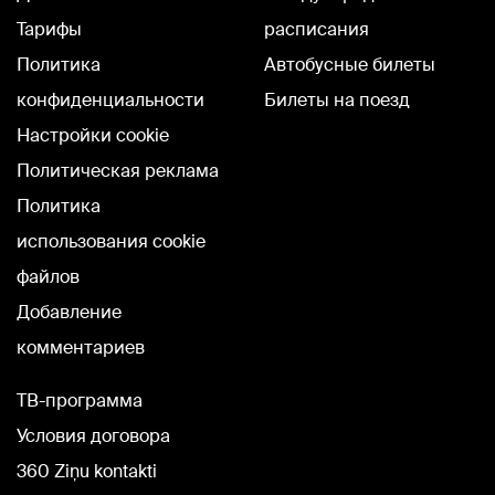
Тарифы
расписания
Политика
Автобусные билеты
конфиденциальности
Билеты на поезд
Настройки cookie
Политическая реклама
Политика
использования cookie
файлов
Добавление
комментариев
TВ-программа
Условия договора
360 Ziņu kontakti