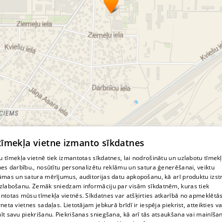
© MapTiler
© OpenStreetMap contributors
 tīmekļa vietne izmanto sīkdatnes
 tīmekļa vietnē tiek izmantotas sīkdatnes, lai nodrošinātu un uzlabotu tīmek
nes darbību., nosūtītu personalizētu reklāmu un satura ģenerēšanai, veiktu
āmas un satura mērījumus, auditorijas datu apkopošanu, kā arī produktu izst
zlabošanu. Zemāk sniedzam informāciju par visām sīkdatnēm, kuras tiek
ntotas mūsu tīmekļa vietnēs. Sīkdatnes var atšķirties atkarībā no apmeklētā
rneta vietnes sadaļas. Lietotājam jebkurā brīdī ir iespēja piekrist, atteikties va
īt savu piekrišanu. Piekrišanas sniegšana, kā arī tās atsaukšana vai mainīša