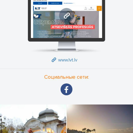
www.lvt.lv
www.lvt.lv
Социальные сети: