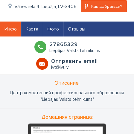
Vānes iela 4, Liepāja, LV-3405
Как добраться?
Инфо
Карта
Фото
Отзывы
27865329
Liepājas Valsts tehnikums
Oтправить email
lvt@lvt.lv
Oписание:
Центр компетенций профессионального образования
"Liepājas Valsts tehnikums"
Домашняя страница: