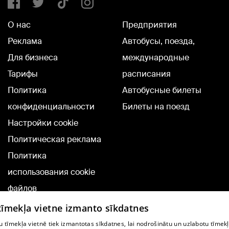
О нас
Предприятия
Реклама
Автобусы, поезда,
Для бизнеса
международные
Тарифы
расписания
Политика
Автобусные билеты
конфиденциальности
Билеты на поезд
Настройки cookie
Политическая реклама
Политика
использования cookie
файлов
Добавление
 tīmekļa vietne izmanto sīkdatnes
комментариев
 tīmekļa vietnē tiek izmantotas sīkdatnes, lai nodrošinātu un uzlabotu tīmek