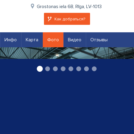
Grostonas iela 6B, Rīga, LV-1013
Как добраться?
Инфо
Карта
Фото
Видео
Отзывы