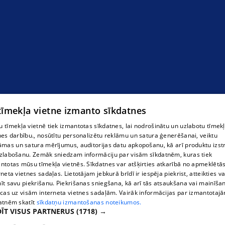
Большой бассейн
 tīmekļa vietne izmanto sīkdatnes
 tīmekļa vietnē tiek izmantotas sīkdatnes, lai nodrošinātu un uzlabotu tīmek
nes darbību., nosūtītu personalizētu reklāmu un satura ģenerēšanai, veiktu
āmas un satura mērījumus, auditorijas datu apkopošanu, kā arī produktu izst
zlabošanu. Zemāk sniedzam informāciju par visām sīkdatnēm, kuras tiek
ntotas mūsu tīmekļa vietnēs. Sīkdatnes var atšķirties atkarībā no apmeklētā
rneta vietnes sadaļas. Lietotājam jebkurā brīdī ir iespēja piekrist, atteikties va
īt savu piekrišanu. Piekrišanas sniegšana, kā arī tās atsaukšana vai mainīša
ecas uz visām interneta vietnes sadaļām. Vairāk informācijas par izmantotaj
atnēm skatīt
sīkdatņu izmantošanas noteikumos.
ĪT VISUS PARTNERUS
(1718) →