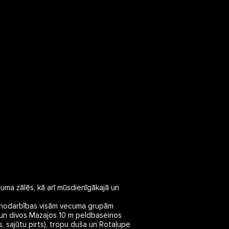
uma zālēs, kā arī mūsdienīgākajā un 
 nodarbības visām vecuma grupām 
) un divos Mazajos 10 m peldbaseinos 
s, sajūtu pirts), tropu duša un Rotaļupe 