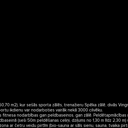
0,70 m2), kur sešās sporta zālēs, trenažieru Spēka zālē, divās Vingr
rtu ikdienu var nodarboties vairāk nekā 3000 cilvēku.

s fitnesa nodarbības gan peldbaseinos, gan zālē. Peldētapmācības
ldbaseinā (seši 50m peldēšanas celiņi, dziļums no 1,30 m līdz 2,30 m
zona ar četru veidu pirtīm (bio-sauna ar sāls sienu, sauna, tvaika pirt