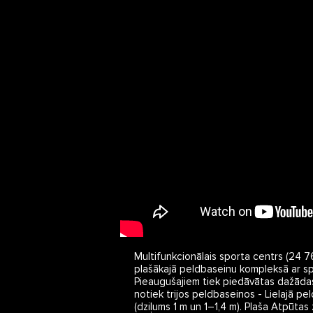
Multifunkcionālais sporta centrs (24 76
plašākajā peldbaseinu kompleksā ar spo
Pieaugušajiem tiek piedāvātas dažāda
notiek trijos peldbaseinos - Lielajā pe
(dziļums 1 m un 1–1,4 m). Plaša Atpūtas 