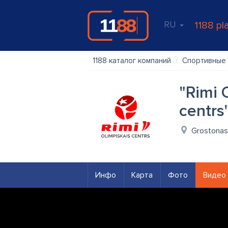
RU
1188 pl
1188 каталог компаний
Спортивные 
"Rimi 
centrs
Grostonas 
Инфо
Карта
Фото
Видео