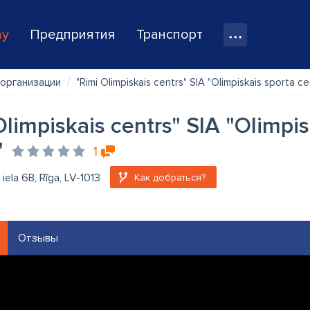
ay
Предприятия
Транспорт
организации
"Rimi Olimpiskais centrs" SIA "Olimpiskais sporta ce
Olimpiskais centrs" SIA "Olimpis
"
1
iela 6B, Rīga, LV-1013
Как добраться?
Отзывы