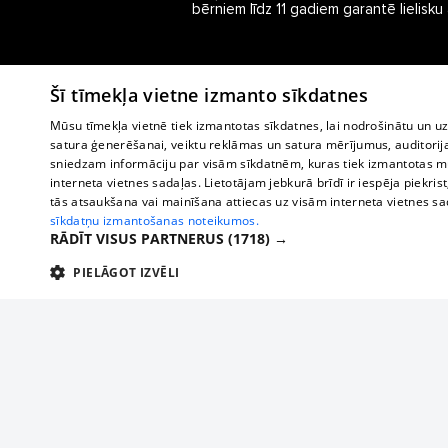
bērniem līdz 11 gadiem garantē lielisku
Šī tīmekļa vietne izmanto sīkdatnes
Mūsu tīmekļa vietnē tiek izmantotas sīkdatnes, lai nodrošinātu un u
satura ģenerēšanai, veiktu reklāmas un satura mērījumus, auditorij
sniedzam informāciju par visām sīkdatnēm, kuras tiek izmantotas mū
interneta vietnes sadaļas. Lietotājam jebkurā brīdī ir iespēja piekrist
tās atsaukšana vai mainīšana attiecas uz visām interneta vietnes s
sīkdatņu izmantošanas noteikumos.
RĀDĪT VISUS PARTNERUS
(1718) →
PIELĀGOT IZVĒLI
TEHNISKĀS/OBLIGĀTĀS
STATISTIKAS
M
Tehniskās/
Tehniskās/obligātās sīkdatnes nepieciešamas, lai lietotājs varētu brīvi apm
lietotājam nepieciešamo informāciju.