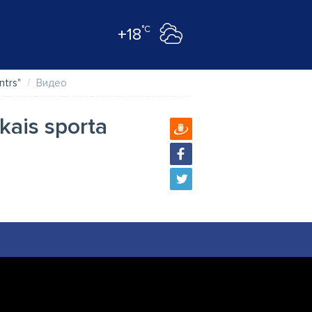
°C
+18
ntrs"
Видео
kais sporta