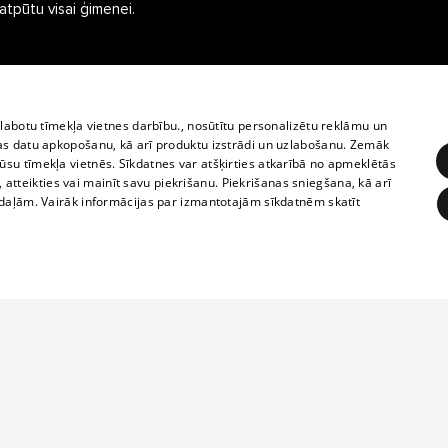
 atpūtu visai ģimenei.
zlabotu tīmekļa vietnes darbību., nosūtītu personalizētu reklāmu un
as datu apkopošanu, kā arī produktu izstrādi un uzlabošanu. Zemāk
su tīmekļa vietnēs. Sīkdatnes var atšķirties atkarībā no apmeklētās
, atteikties vai mainīt savu piekrišanu. Piekrišanas sniegšana, kā arī
adaļām. Vairāk informācijas par izmantotajām sīkdatnēm skatīt
ĒRĶĒŠANA
FUNKCIONĀLĀS
NEKLASIFICĒTĀS
Полное или ч
obligātās
Statistikas
Mērķēšana
Funkcionālās
Neklasificētās
копирование 
любой форме 
eklēt un pārlūkot tīmekļa vietni un izmantot tās piedāvātās iespējas. Bez šīm sīkdatnēm 
запрещается 