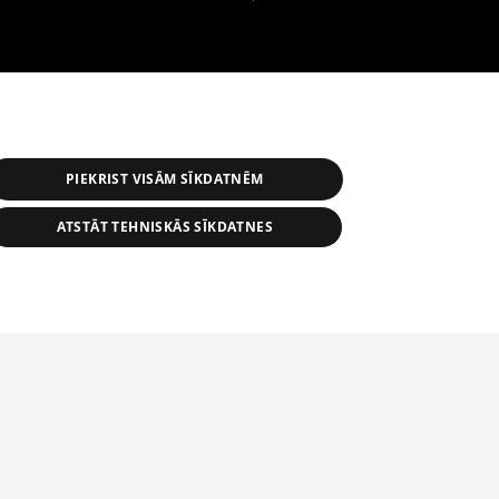
PIEKRIST VISĀM SĪKDATNĒM
ATSTĀT TEHNISKĀS SĪKDATNES
астичное распространение или
информации из баз данных 1188 в
строго запрещено. Также
tīmekļa vietne nevarēs pilnvērtīgi darboties un sniegt
автоматическое скачивание